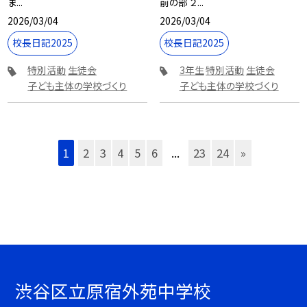
ま...
前の部 ２...
2026/03/04
2026/03/04
校長日記2025
校長日記2025
特別活動
生徒会
3年生
特別活動
生徒会
子ども主体の学校づくり
子ども主体の学校づくり
1
2
3
4
5
6
...
23
24
»
渋谷区立原宿外苑中学校