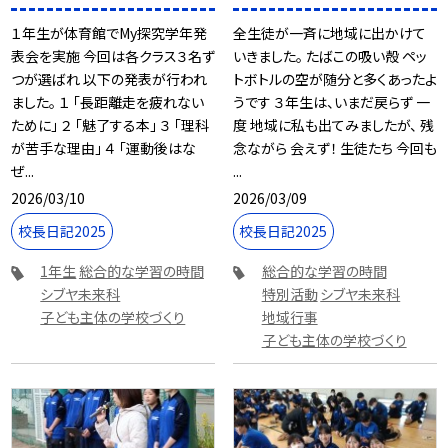
１年生が体育館でMy探究学年発
全生徒が一斉に地域に出かけて
表会を実施 今回は各クラス３名ず
いきました。 たばこの吸い殻 ペッ
つが選ばれ 以下の発表が行われ
トボトルの空が随分と多くあったよ
ました。 １ 「長距離走を疲れない
うです ３年生は、いまだ戻らず 一
ために」 ２ 「魅了する本」 ３ 「理科
度 地域に私も出てみましたが、 残
が苦手な理由」 ４ 「運動後はな
念ながら 会えず！ 生徒たち 今回も
ぜ...
...
2026/03/10
2026/03/09
校長日記2025
校長日記2025
1年生
総合的な学習の時間
総合的な学習の時間
シブヤ未来科
特別活動
シブヤ未来科
子ども主体の学校づくり
地域行事
子ども主体の学校づくり