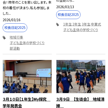
の生徒たち...
会！ 昨年のことを思い出します。 本
2026/03/13
校の着任が決まり、私も参加しま
した...
校長日記2025
2026/03/16
1年生
2年生
3年生
卒業式
校長日記2025
子ども主体の学校づくり
地域行事
子ども主体の学校づくり
部活動
３月１０日【１年生】My探究
３月９日 【生徒会】 地域清
学年発表会
掃