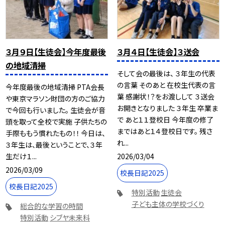
３月９日【生徒会】今年度最後
３月４日【生徒会】３送会
の地域清掃
そして会の最後は、 ３年生の代表
の言葉 そのあと 在校生代表の言
今年度最後の地域清掃 PTA会長
葉 感謝状！？をお渡しして ３送会
や東京マラソン財団の方のご協力
お開きとなりました ３年生 卒業ま
で今回も行いました。 生徒会が音
で あと１１登校日 今年度の修了
頭を取って全校で実施 子供たちの
まではあと１４登校日です。 残さ
手際ももう慣れたもの！！ 今日は、
れ...
３年生は、最後ということで、３年
2026/03/04
生だけ１...
2026/03/09
校長日記2025
校長日記2025
特別活動
生徒会
子ども主体の学校づくり
総合的な学習の時間
特別活動
シブヤ未来科