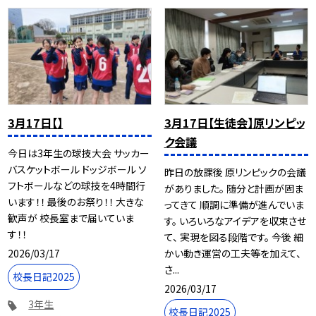
3月17日【】
3月17日【生徒会】原リンピッ
ク会議
今日は3年生の球技大会 サッカー
バスケットボール ドッジボール ソ
昨日の放課後 原リンピックの会議
フトボールなどの球技を4時間行
がありました。 随分と計画が固ま
います！！ 最後のお祭り！！ 大きな
ってきて 順調に準備が進んでいま
歓声が 校長室まで届いていま
す。 いろいろなアイデアを収束させ
す！！
て、 実現を図る段階です。 今後 細
2026/03/17
かい動き運営の工夫等を加えて、
さ...
校長日記2025
2026/03/17
3年生
校長日記2025