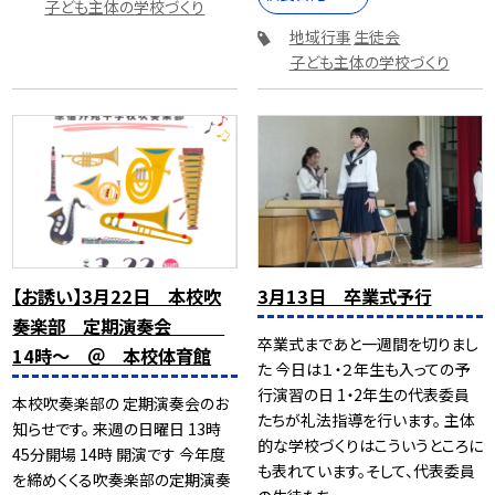
子ども主体の学校づくり
地域行事
生徒会
子ども主体の学校づくり
【お誘い】3月22日 本校吹
3月13日 卒業式予行
奏楽部 定期演奏会
卒業式まであと一週間を切りまし
14時～ ＠ 本校体育館
た 今日は１・２年生も入っての予
行演習の日 1・2年生の代表委員
本校吹奏楽部の 定期演奏会のお
たちが礼法指導を行います。 主体
知らせです。 来週の日曜日 13時
的な学校づくりはこういうところに
45分開場 14時 開演です 今年度
も表れています。そして、代表委員
を締めくくる吹奏楽部の定期演奏