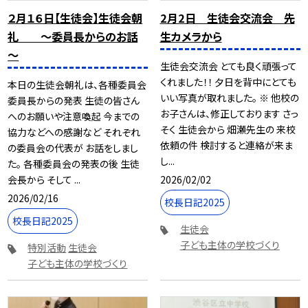
２月１６日【生徒会】生徒会朝
2月2日 生徒会交流会 先
礼 ～委員長からのお話
生カメラから
～
生徒会交流会 とても良く頑張って
くれました！！ 夕日を背中にとても
本日の生徒会朝礼は、各種委員会
いい写真が取れました。 ※ 他校の
委員長からの発表 生徒の皆さん
お子さんは、修正しております さっ
へのお願いや注意喚起 今までの
そく 生徒会から 畑瀬先生の 来校
協力などへの感謝など それぞれ
依頼の件 検討すると連絡が来ま
の委員会の代表が お話をしまし
し...
た。 各種委員会の発表の後 生徒
2026/02/02
会長から そして ...
2026/02/16
校長日記2025
校長日記2025
生徒会
子ども主体の学校づくり
特別活動
生徒会
子ども主体の学校づくり