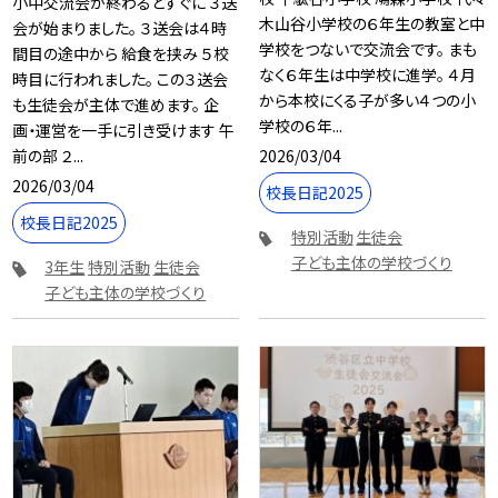
小中交流会が終わるとすぐに ３送
木山谷小学校の６年生の教室と中
会が始まりました。 ３送会は４時
学校をつないで交流会です。 まも
間目の途中から 給食を挟み ５校
なく６年生は中学校に進学。 ４月
時目に行われました。 この３送会
から本校にくる子が多い４つの小
も生徒会が主体で進めます。 企
学校の６年...
画・運営を一手に引き受けます 午
2026/03/04
前の部 ２...
2026/03/04
校長日記2025
校長日記2025
特別活動
生徒会
子ども主体の学校づくり
3年生
特別活動
生徒会
子ども主体の学校づくり