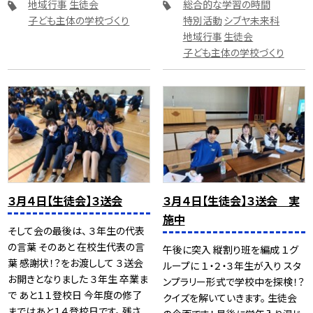
地域行事
生徒会
総合的な学習の時間
子ども主体の学校づくり
特別活動
シブヤ未来科
地域行事
生徒会
子ども主体の学校づくり
３月４日【生徒会】３送会
３月４日【生徒会】３送会 実
施中
そして会の最後は、 ３年生の代表
の言葉 そのあと 在校生代表の言
午後に突入 縦割り班を編成 １グ
葉 感謝状！？をお渡しして ３送会
ループに １・２・３年生が入り スタ
お開きとなりました ３年生 卒業ま
ンプラリー形式で学校中を探検！？
で あと１１登校日 今年度の修了
クイズを解いていきます。 生徒会
まではあと１４登校日です。 残さ