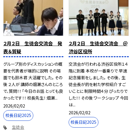
２月２日 生徒会交流会 発
２月２日 生徒会交流会 ＠
表＆質疑
渋谷区役所
グループ別のディスカッションの概
交流会が行われる渋谷区役所１４
要を代表者が端的に説明 その場
階に到着 本校が一番乗りで 早速
面でも鈴木君 大活躍でした。 その
記念撮影をしました。 その後、 生
後 ２人が 講師の畑瀬さんのところ
徒会長が的を射た学校紹介 すご
で、質問！！ 「今日のお話 とっても良
いことに 制限時間４分 ぴったりで
かったです！！ 校長先生！ 畑瀬...
した！！ その後 ワークショップ 今回
は...
2026/02/02
2026/02/02
校長日記2025
校長日記2025
生徒会