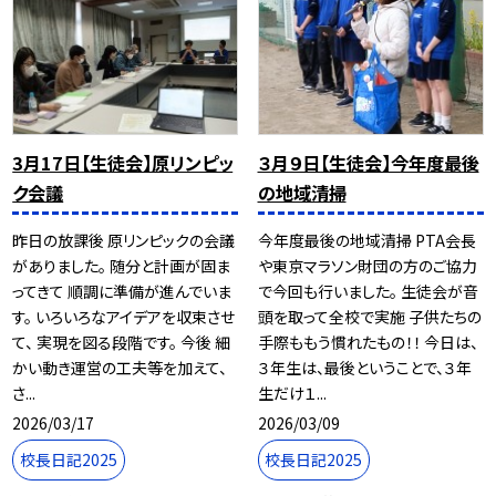
3月17日【生徒会】原リンピッ
３月９日【生徒会】今年度最後
ク会議
の地域清掃
昨日の放課後 原リンピックの会議
今年度最後の地域清掃 PTA会長
がありました。 随分と計画が固ま
や東京マラソン財団の方のご協力
ってきて 順調に準備が進んでいま
で今回も行いました。 生徒会が音
す。 いろいろなアイデアを収束させ
頭を取って全校で実施 子供たちの
て、 実現を図る段階です。 今後 細
手際ももう慣れたもの！！ 今日は、
かい動き運営の工夫等を加えて、
３年生は、最後ということで、３年
さ...
生だけ１...
2026/03/17
2026/03/09
校長日記2025
校長日記2025