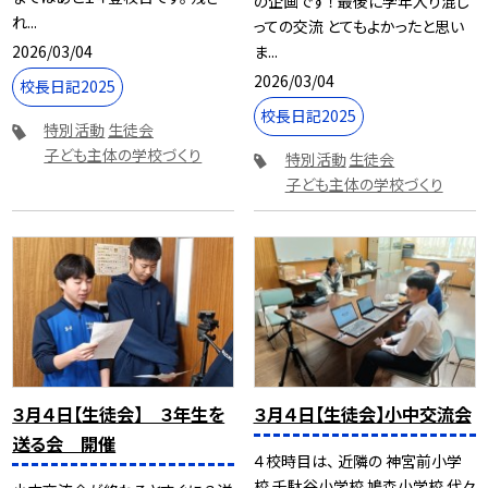
の企画です！ 最後に学年入り混じ
れ...
っての交流 とてもよかったと思い
2026/03/04
ま...
2026/03/04
校長日記2025
校長日記2025
特別活動
生徒会
子ども主体の学校づくり
特別活動
生徒会
子ども主体の学校づくり
３月４日【生徒会】 ３年生を
３月４日【生徒会】小中交流会
送る会 開催
４校時目は、 近隣の 神宮前小学
校 千駄谷小学校 鳩森小学校 代々