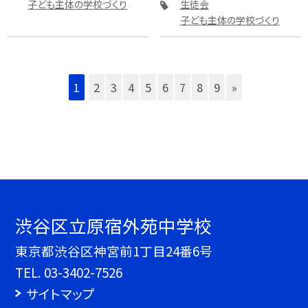
子ども主体の学校づくり
生徒会
子ども主体の学校づくり
1
2
3
4
5
6
7
8
9
»
渋谷区立原宿外苑中学校
東京都渋谷区神宮前1丁目24番6号
TEL.
03-3402-7526
サイトマップ