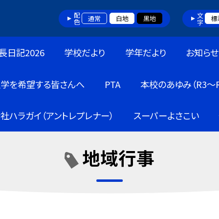
配色
文字
通常
白地
黒地
標
長日記2026
学校だより
学年だより
お知らせ
入学を希望する皆さんへ
PTA
本校のあゆみ（R3～R
社ハラガイ（アントレプレナー）
スーパーよさこい
地域行事