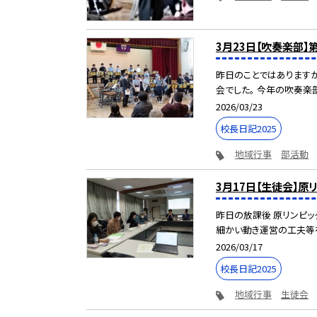
3月23日【吹奏楽部
昨日のことではありますが
会でした。 今年の吹奏楽部
2026/03/23
校長日記2025
地域行事
部活動
3月17日【生徒会】原
昨日の放課後 原リンピッ
細かい動き運営の工夫等を加
2026/03/17
校長日記2025
地域行事
生徒会