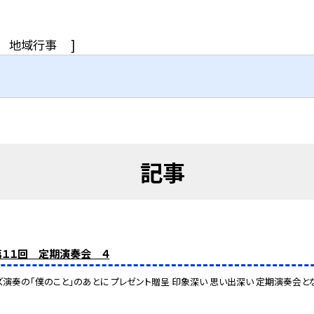
地域行事
]
記事
第１１回 定期演奏会 ４
ズ演奏の「僕のこと」のあとに プレゼント贈呈 印象深い 思い出深い 定期演奏会と