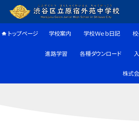
トップページ
学校案内
学校Ｗｅｂ日記
校
進路学習
各種ダウンロード
株式会