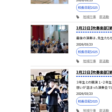
校長日記2025
地域行事
部活動
3月23日【吹奏楽部】
最後の演奏は、先生たちも
2026/03/23
校長日記2025
地域行事
部活動
3月23日【吹奏楽部
３年生との競演 １・２年
想いが 詰まった演奏会でし
2026/03/23
校長日記2025
地域行事
部活動