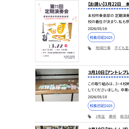
【お誘い】3月22
本校吹奏楽部の 定期演奏
校の着任が決まり、私も参加
2026/03/16
校長日記2025
地域行事
子ども主
３月10日【アントレプ
この取り組みは、３・４校
してくださいました。 卒業の
2026/03/10
校長日記2025
3年生
美術
総合