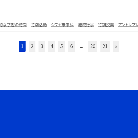
的な学習の時間
特別活動
シブヤ未来科
地域行事
特別授業
アントレプ
1
2
3
4
5
6
...
20
21
»