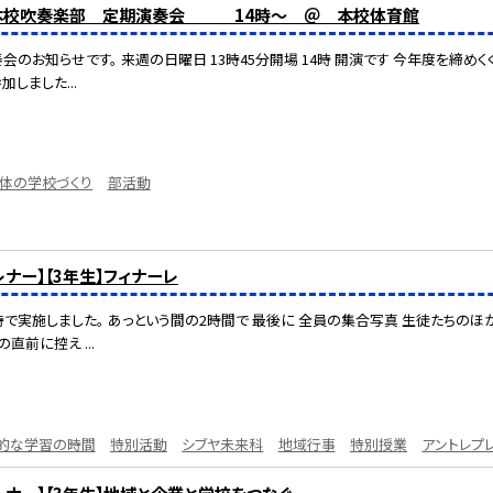
日 本校吹奏楽部 定期演奏会 14時～ ＠ 本校体育館
会のお知らせです。 来週の日曜日 13時45分開場 14時 開演です 今年度を締め
しました...
体の学校づくり
部活動
レナー】【3年生】フィナーレ
時で実施しました。 あっという間の2時間で 最後に 全員の集合写真 生徒たちの
直前に控え ...
的な学習の時間
特別活動
シブヤ未来科
地域行事
特別授業
アントレプ