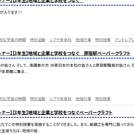
プレナー】【3年生】地域と企業と学校をつなぐ
が入ります！！
的な学習の時間
特別活動
シブヤ未来科
地域行事
特別授業
アントレプ
プレナー】【3年生】地域と企業と学校をつなぐ 原宿駅ペーパークラフト
域の皆さん そして、 保護者の方 JR東日本の本社の皆さんと原宿駅職員の皆さん 
体育館に集ま...
的な学習の時間
特別活動
シブヤ未来科
地域行事
特別授業
レナー】【3年生】地域と企業と学校をつなぐペーパークラフト
力でこの特別授業を実施することができました。 また、紙細工を専門に扱ってお
生徒たちは、地域の皆...