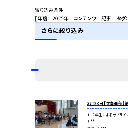
絞り込み条件
[
年度:
2025年
コンテンツ:
記事
タグ:
さらに絞り込み
3月23日【吹奏楽部】
１・２年生によるサプライ
す！！
2026/03/23