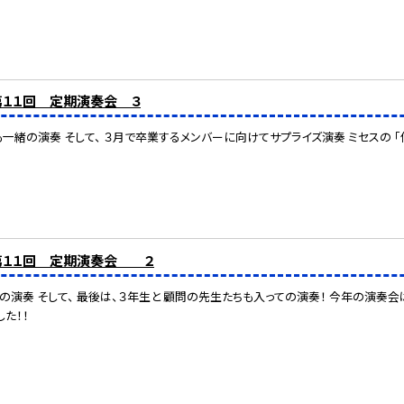
第１１回 定期演奏会 ３
一緒の演奏 そして、 ３月で卒業するメンバーに向けてサプライズ演奏 ミセスの 「
】第１１回 定期演奏会 ２
生の演奏 そして、 最後は、３年生と 顧問の先生たちも入っての演奏！ 今年の演奏
た！！