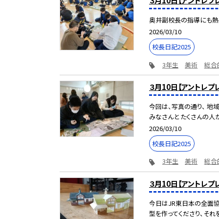
３月10日【アントレ
奥井副校長の指導にも熱
2026/03/10
校長日記2025
3年生
美術
総合
３月10日【アントレ
今回は、写真の通り、 地
みなさんと たくさんの人が
2026/03/10
校長日記2025
3年生
美術
総合
３月10日【アントレプ
今日はJR東日本の全面協
型を作ってくださり、それを