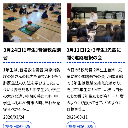
３月24日【1年生】普通救命講
3月11日【２・３年生】先輩に
習
聞く進路選択の会
1年生は、普通救命講習 東京消防
今日の5校時目 2年生主催の 「先
庁の皆さんの協力も得てAEDや心
輩に聞く進路選択の会」が体育館
肺蘇生法の方法を学びました。 こ
で 3年生は受験を終えたばかり、
ういう姿を見ると中学生と小学生
そして2年生にとっては、次は自分
の大きな違いを強く感じます。 中
たちの番 3年生たちが今年一年度
学生はもはや有事の時、だれかを
のように頑張ってきて、どのように
守るべき存在...
目標を突...
2026/03/24
2026/03/11
校長日記2025
校長日記2025