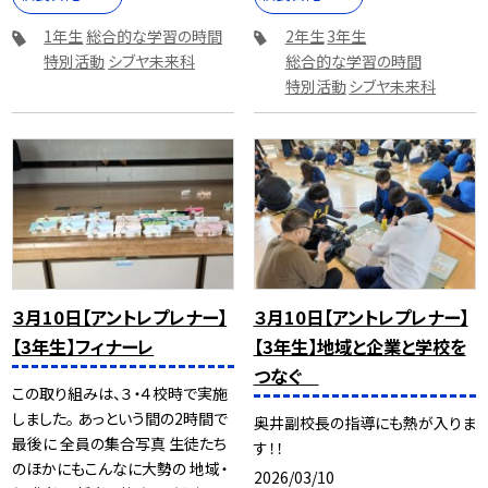
1年生
総合的な学習の時間
2年生
3年生
特別活動
シブヤ未来科
総合的な学習の時間
特別活動
シブヤ未来科
３月10日【アントレプレナー】
３月10日【アントレプレナー】
【3年生】フィナーレ
【3年生】地域と企業と学校を
つなぐ
この取り組みは、３・４校時で実施
しました。 あっという間の2時間で
奥井副校長の指導にも熱が入りま
最後に 全員の集合写真 生徒たち
す！！
のほかにもこんなに大勢の 地域・
2026/03/10