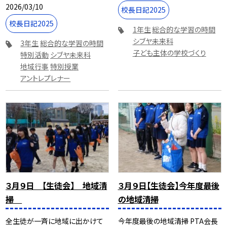
2026/03/10
校長日記2025
校長日記2025
1年生
総合的な学習の時間
シブヤ未来科
3年生
総合的な学習の時間
子ども主体の学校づくり
特別活動
シブヤ未来科
地域行事
特別授業
アントレプレナー
３月９日 【生徒会】 地域清
３月９日【生徒会】今年度最後
掃
の地域清掃
全生徒が一斉に地域に出かけて
今年度最後の地域清掃 PTA会長