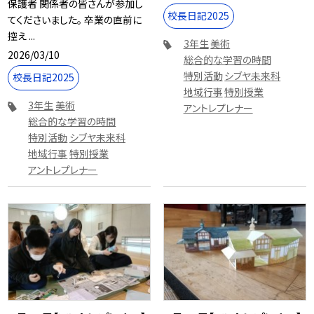
保護者 関係者の皆さんが参加し
校長日記2025
てくださいました。 卒業の直前に
控え ...
3年生
美術
2026/03/10
総合的な学習の時間
特別活動
シブヤ未来科
校長日記2025
地域行事
特別授業
3年生
美術
アントレプレナー
総合的な学習の時間
特別活動
シブヤ未来科
地域行事
特別授業
アントレプレナー