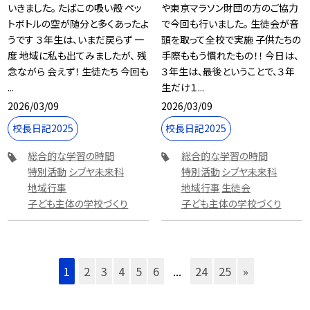
いきました。 たばこの吸い殻 ペッ
や東京マラソン財団の方のご協力
トボトルの空が随分と多くあったよ
で今回も行いました。 生徒会が音
うです ３年生は、いまだ戻らず 一
頭を取って全校で実施 子供たちの
度 地域に私も出てみましたが、 残
手際ももう慣れたもの！！ 今日は、
念ながら 会えず！ 生徒たち 今回も
３年生は、最後ということで、３年
...
生だけ１...
2026/03/09
2026/03/09
校長日記2025
校長日記2025
総合的な学習の時間
総合的な学習の時間
特別活動
シブヤ未来科
特別活動
シブヤ未来科
地域行事
地域行事
生徒会
子ども主体の学校づくり
子ども主体の学校づくり
1
2
3
4
5
6
...
24
25
»