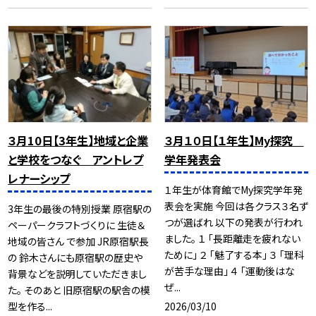
３月10日【3年生】地域と企業
３月１０日【１年生】My探究
と学校をつなぐ アントレプ
学年発表会
レナーシップ
１年生が体育館でMy探究学年発
表会を実施 今回は各クラス３名ず
3年生の最後の特別授業 原宿駅の
つが選ばれ 以下の発表が行われ
ペーパークラフトづくりに 生徒＆
ました。 １ 「長距離走を疲れない
地域の皆さん で参加 JR原宿駅長
ために」 ２ 「魅了する本」 ３ 「理科
の 鈴木さんにも原宿駅の歴史や
が苦手な理由」 ４ 「運動後はな
背景などを説明していただきまし
ぜ...
た。 そのあと 旧原宿駅の駅舎の模
2026/03/10
型を作る...