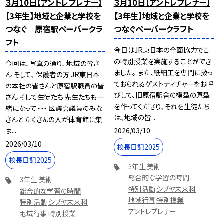
３月10日【アントレプレナー】
３月10日【アントレプレナー】
【3年生】地域と企業と学校を
【3年生】地域と企業と学校を
つなぐ 原宿駅ペーパークラ
つなぐペーパークラフト
フト
今日はJR東日本の全面協力でこ
の特別授業を実施することができ
今回は、写真の通り、 地域の皆さ
ました。 また、紙細工を専門に扱っ
ん そして、 保護者の方 JR東日本
ておられるゲストティチャーをお呼
の本社の皆さんと原宿駅職員の皆
びして、旧原宿駅舎の模型の原型
さん そして生徒たち 先生たちも一
を作ってくださり、それを生徒たち
緒になって・・・ 区議会議員のみな
は、地域の皆...
さんと たくさんの人が体育館に集
2026/03/10
ま...
2026/03/10
校長日記2025
校長日記2025
3年生
美術
総合的な学習の時間
3年生
美術
特別活動
シブヤ未来科
総合的な学習の時間
地域行事
特別授業
特別活動
シブヤ未来科
アントレプレナー
地域行事
特別授業