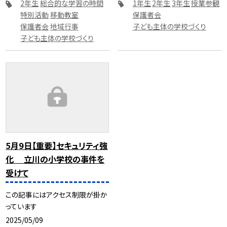
2年生
総合的な学習の時間
1年生
2年生
3年生
授業参観
特別活動
移動教室
保護者会
保護者会
地域行事
子ども主体の学校づくり
子ども主体の学校づくり
5月9日【重要】セキュリティ強
化 立川の小学校の事件を
受けて
この記事にはアクセス制限が掛か
っています
2025/05/09