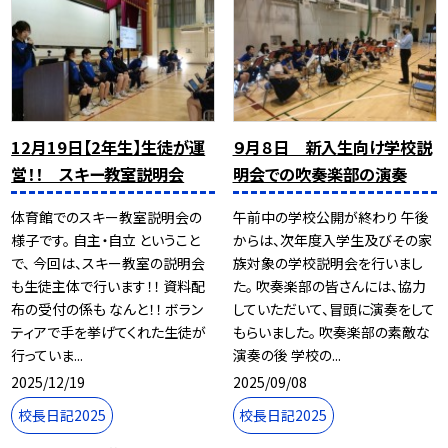
12月19日【2年生】生徒が運
９月８日 新入生向け学校説
営！！ スキー教室説明会
明会での吹奏楽部の演奏
体育館でのスキー教室説明会の
午前中の学校公開が終わり 午後
様子です。 自主・自立 ということ
からは、次年度入学生及びその家
で、 今回は、スキー教室の説明会
族対象の学校説明会を行いまし
も生徒主体で行います！！ 資料配
た。 吹奏楽部の皆さんには、協力
布の受付の係も なんと！！ ボラン
していただいて、冒頭に演奏をして
ティアで手を挙げてくれた生徒が
もらいました。 吹奏楽部の素敵な
行っていま...
演奏の後 学校の...
2025/12/19
2025/09/08
校長日記2025
校長日記2025