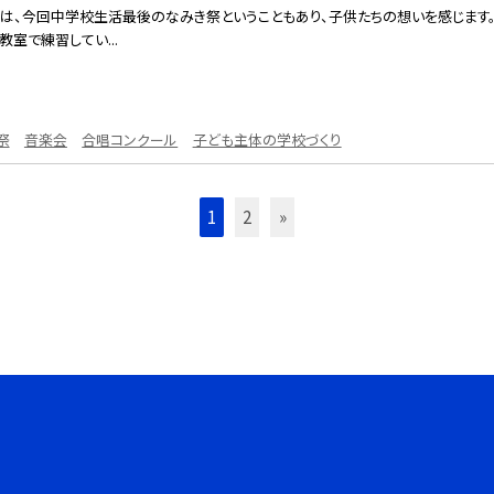
生は、今回中学校生活最後のなみき祭ということもあり、子供たちの想いを感じます。
教室で練習してい...
祭
音楽会
合唱コンクール
子ども主体の学校づくり
1
2
»