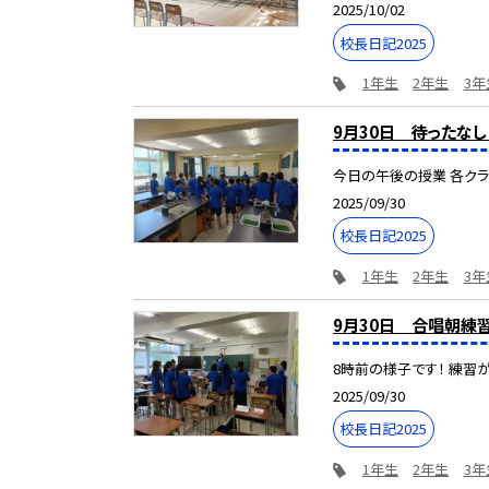
2025/10/02
校長日記2025
1年生
2年生
3年
9月30日 待ったな
今日の午後の授業 各クラ
2025/09/30
校長日記2025
1年生
2年生
3年
9月30日 合唱朝練
8時前の様子です！ 練習が
2025/09/30
校長日記2025
1年生
2年生
3年