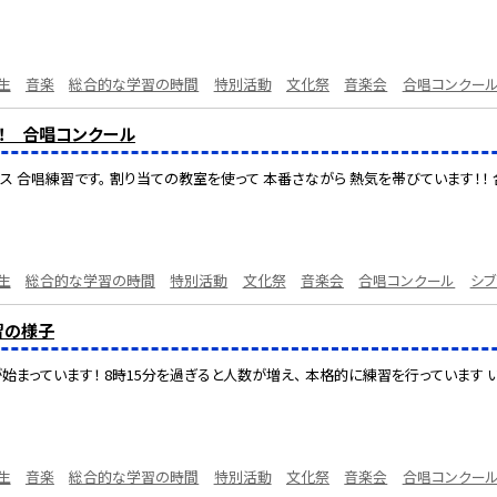
生
音楽
総合的な学習の時間
特別活動
文化祭
音楽会
合唱コンクー
し！ 合唱コンクール
ス 合唱練習です。 割り当ての教室を使って 本番さながら 熱気を帯びています！！ 
生
総合的な学習の時間
特別活動
文化祭
音楽会
合唱コンクール
シ
習の様子
始まっています！ 8時15分を過ぎると人数が増え、 本格的に練習を行っています い
生
音楽
総合的な学習の時間
特別活動
文化祭
音楽会
合唱コンクー