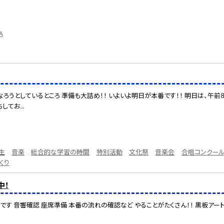
A
ろうとしているところ 準備も大詰め！！ いよいよ明日が本番です！！ 明日は、午前８
てお...
生
音楽
総合的な学習の時間
特別活動
文化祭
音楽会
合唱コンクー
くり
中！
です 音響確認 座席準備 本番の流れの確認など やることがたくさん！！ 黒板アー