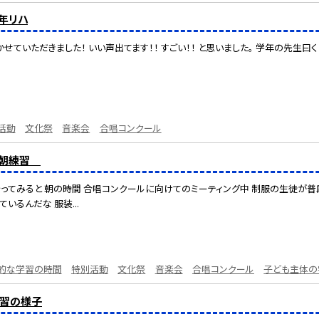
学年リハ
ていただきました！ いい声出てます！！ すごい！！ と思いました。 学年の先生曰く
活動
文化祭
音楽会
合唱コンクール
合唱朝練習
ってみると 朝の時間 合唱コンクールに向けてのミーティング中 制服の生徒が普段
いるんだな 服装...
的な学習の時間
特別活動
文化祭
音楽会
合唱コンクール
子ども主体の
練習の様子