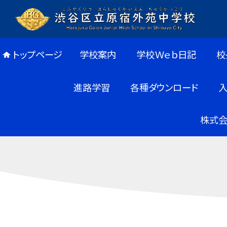
トップページ
学校案内
学校Ｗｅｂ日記
校
進路学習
各種ダウンロード
株式会