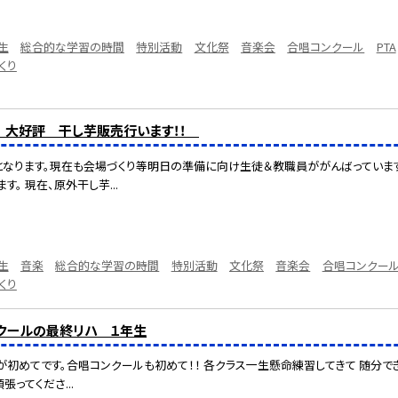
生
総合的な学習の時間
特別活動
文化祭
音楽会
合唱コンクール
PTA
くり
】 大好評 干し芋販売行います！！
となります。現在も会場づくり等明日の準備に向け生徒＆教職員ががんばっています
す。 現在、原外干し芋...
生
音楽
総合的な学習の時間
特別活動
文化祭
音楽会
合唱コンクー
くり
クールの最終リハ １年生
初めてです。合唱コンクールも初めて！！ 各クラス一生懸命練習してきて 随分でき
張ってくださ...