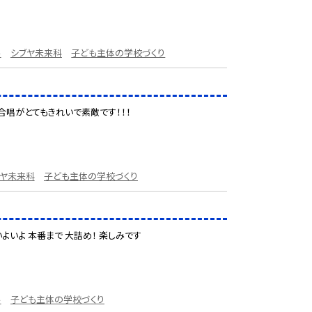
ル
シブヤ未来科
子ども主体の学校づくり
合唱がとてもきれいで素敵です！！！
ブヤ未来科
子ども主体の学校づくり
よいよ 本番まで 大詰め！ 楽しみです
ル
子ども主体の学校づくり