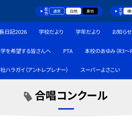
配色
文字
通常
白地
黒地
標
長日記2026
学校だより
学年だより
お知らせ
入学を希望する皆さんへ
PTA
本校のあゆみ（R3～R
社ハラガイ（アントレプレナー）
スーパーよさこい
合唱コンクール