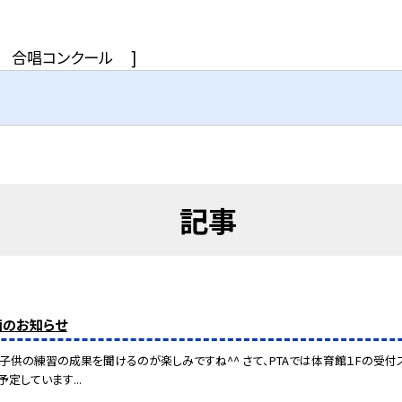
合唱コンクール
]
記事
画のお知らせ
子供の練習の成果を聞けるのが楽しみですね^^ さて、PTAでは体育館１Fの受付ス
定しています...