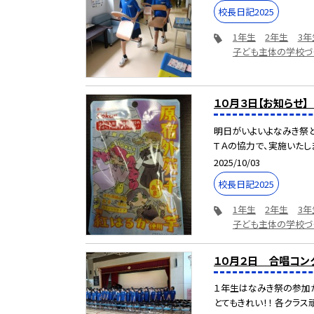
校長日記2025
1年生
2年生
3年
子ども主体の学校づ
１０月３日【お知らせ
明日がいよいよなみき祭
ＴＡの協力で、実施いたしま
2025/10/03
校長日記2025
1年生
2年生
3年
子ども主体の学校づ
１０月２日 合唱コン
１年生はなみき祭の参加が
とてもきれい！！ 各クラス頑