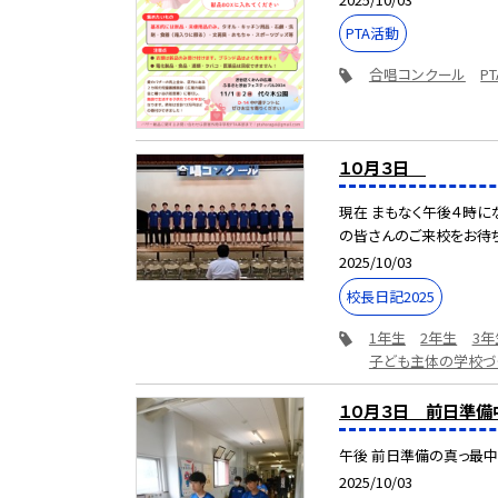
PTA活動
合唱コンクール
PT
１０月３日
現在 まもなく午後４時にな
の皆さんのご来校をお待ちし
2025/10/03
校長日記2025
1年生
2年生
3年
子ども主体の学校づ
１０月３日 前日準備
午後 前日準備の真っ最中
2025/10/03