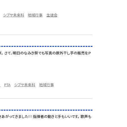
シブヤ未来科
地域行事
生徒会
。 さて、明日のなみき祭でも写真の原外干し芋の販売をＰ
ル
PTA
シブヤ未来科
地域行事
あがってきました！！ 指揮者の動きと手もいいです。 歌声も