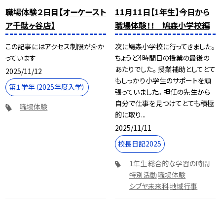
職場体験２日目【オーケースト
11月11日【1年生】今日から
ア千駄ヶ谷店】
職場体験！！ 鳩森小学校編
この記事にはアクセス制限が掛か
次に鳩森小学校に行ってきました。
っています
ちょうど4時間目の授業の最後の
あたりでした。 授業補助としてとて
2025/11/12
もしっかり小学生のサポートを頑
第１学年（2025年度入学）
張っていました。 担任の先生から
自分で仕事を見つけてとても積極
職場体験
的に取り...
2025/11/11
校長日記2025
1年生
総合的な学習の時間
特別活動
職場体験
シブヤ未来科
地域行事