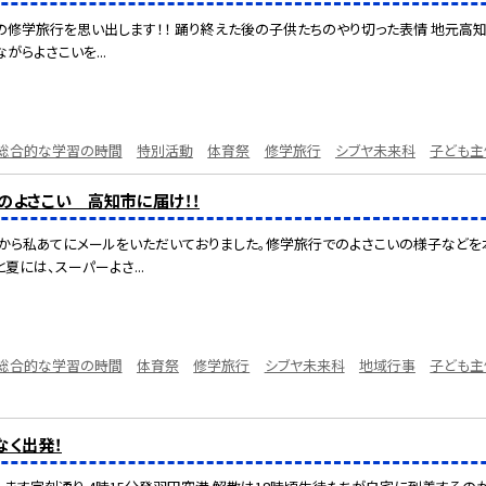
の修学旅行を思い出します！！ 踊り終えた後の子供たちのやり切った表情 地元高知
がらよさこいを...
総合的な学習の時間
特別活動
体育祭
修学旅行
シブヤ未来科
子ども主
行のよさこい 高知市に届け！！
から私あてにメールをいただいておりました。修学旅行でのよさこいの様子などを
夏には、スーパーよさ...
総合的な学習の時間
体育祭
修学旅行
シブヤ未来科
地域行事
子ども主
なく出発！