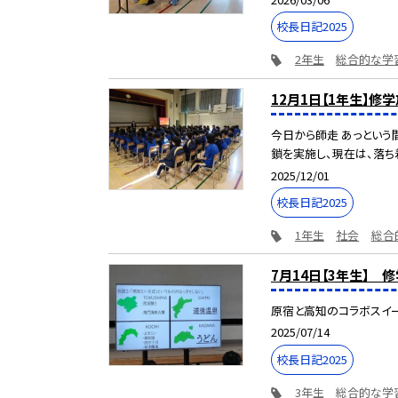
校長日記2025
2年生
総合的な学
12月1日【1年生】修
今日から師走 あっという
鎖を実施し、現在は、落ち着
2025/12/01
校長日記2025
1年生
社会
総合
7月14日【3年生】 
原宿と高知のコラボスイー
2025/07/14
校長日記2025
3年生
総合的な学