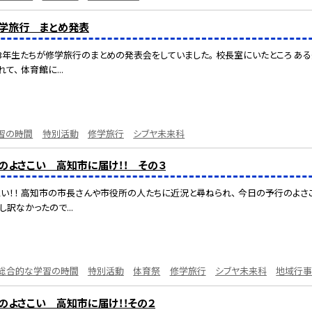
修学旅行 まとめ発表
3年生たちが修学旅行のまとめの発表会をしていました。 校長室にいたところ あ
て、 体育館に...
習の時間
特別活動
修学旅行
シブヤ未来科
行のよさこい 高知市に届け！！ その３
想い！！ 高知市の市長さんや市役所の人たちに近況と尋ねられ、 今日の予行のよさ
訳なかったので...
総合的な学習の時間
特別活動
体育祭
修学旅行
シブヤ未来科
地域行
行のよさこい 高知市に届け！！その２