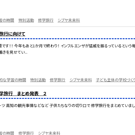
習の時間
特別活動
修学旅行
シブヤ未来科
学旅行に向けて
間です！！ 今年もあと1か月で終わり！ インフルエンザが猛威を振るっているという
きを見せてい...
的な学習の時間
特別活動
修学旅行
シブヤ未来科
子ども主体の学校づく
修学旅行 まとめ発表 ２
ツ 高知の観光事情などなど 子供たちなりの切り口で 修学旅行をまとめていま
習の時間
修学旅行
シブヤ未来科