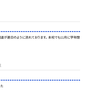
報道が連日のように流れております。 本校でも11月に学年閉
り
した