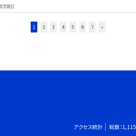
修学旅行
1
2
3
4
5
6
7
»
アクセス統計
総数：
1,115