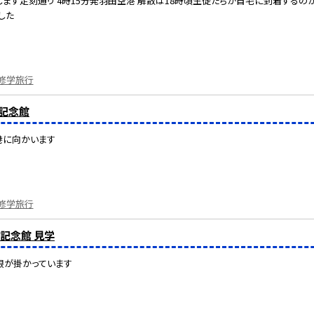
ます定刻通り 4時15分発羽田空港 解散は18時頃生徒たちが自宅に到着するの
した
修学旅行
馬記念館
港に向かいます
修学旅行
馬記念館 見学
限が掛かっています