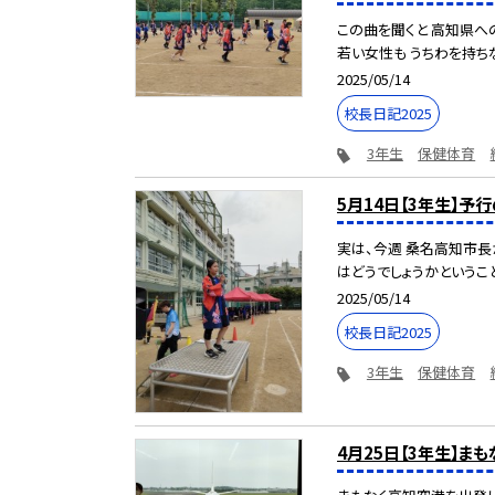
この曲を聞くと 高知県へ
若い女性も うちわを持ちな
2025/05/14
校長日記2025
3年生
保健体育
5月14日【3年生】予
実は、今週 桑名高知市長
はどうでしょうかということ
2025/05/14
校長日記2025
3年生
保健体育
4月25日【3年生】まも