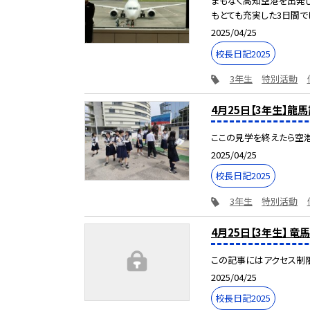
まもなく高知空港を出発し
もとても充実した3日間で
2025/04/25
校長日記2025
3年生
特別活動
4月25日【3年生】龍
ここの見学を終えたら空
2025/04/25
校長日記2025
3年生
特別活動
4月25日【3年生】 竜
この記事にはアクセス制
2025/04/25
校長日記2025