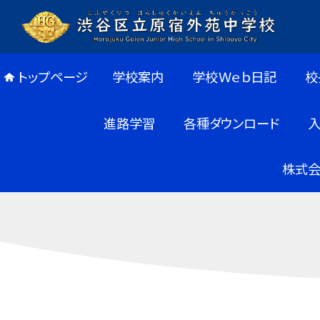
トップページ
学校案内
学校Ｗｅｂ日記
校
進路学習
各種ダウンロード
株式会