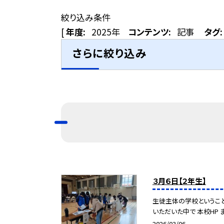
絞り込み条件
[
年度:
2025年
コンテンツ:
記事
タグ:
さらに絞り込み
３月６日【２年生】
生徒主体の学校ということ
いただいた中で 本校HP ま
2026/03/06