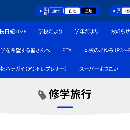
配色
文字
通常
白地
黒地
標
長日記2026
学校だより
学年だより
お知らせ
入学を希望する皆さんへ
PTA
本校のあゆみ（R3～R
社ハラガイ（アントレプレナー）
スーパーよさこい
修学旅行