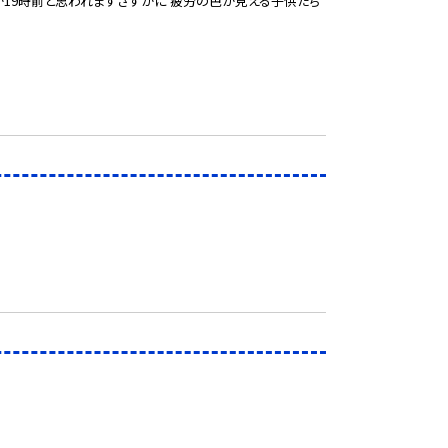
が19時前と思われますさすがに 疲労の色が見える子供たち