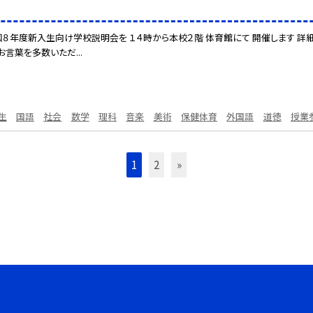
８年度新入生向け学校説明会を １４時から本校２階 体育館にて 開催します 詳細
言葉を多数いただ...
生
国語
社会
数学
理科
音楽
美術
保健体育
外国語
道徳
授業
1
2
»