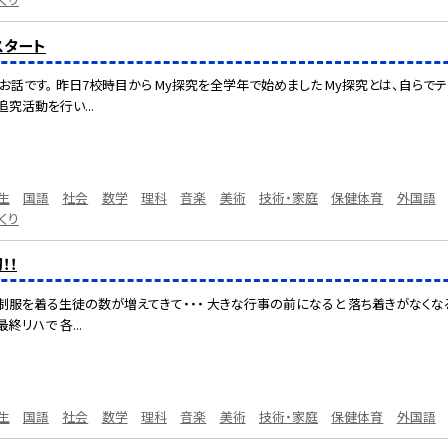
スタート
お話です。 昨日7校時目から My探究を全学年で始めました My探究とは、自らで
究活動を行い...
生
国語
社会
数学
理科
音楽
美術
技術・家庭
保健体育
外国語
くり
！！
制服を着る生徒の数が増えてきて・・・ 大きな行事の前になると 落ち着きがなくなる
リハで 各...
生
国語
社会
数学
理科
音楽
美術
技術・家庭
保健体育
外国語