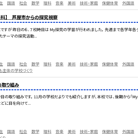
生
国語
社会
数学
理科
音楽
美術
技術・家庭
保健体育
外国語
未来科】 芦屋市からの探究視察
ですが 昨日の６．７校時目は My探究の学習が行われました。 先週まで各学年各
テーマの探究活動...
生
国語
社会
数学
理科
音楽
美術
技術・家庭
保健体育
外国語
も主体の学校づくり
の取り組み
時目の取り組みです。 11月の学校だよりでも紹介しますが、本校では、後期から「M
どに目を向けて...
生
国語
社会
数学
理科
音楽
美術
技術・家庭
保健体育
外国語
くり