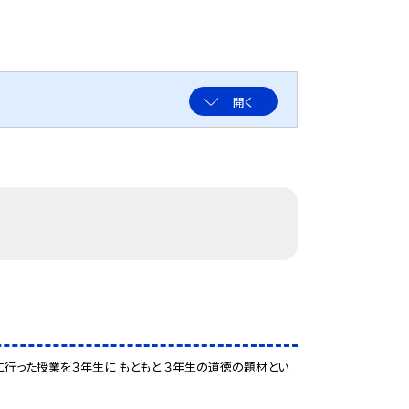
開く
行った授業を３年生に もともと ３年生の道徳の題材とい