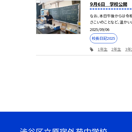
９月６日 学校公開
なお、本日午後からは令和
さこいのことなど、温かいお
2025/09/06
校長日記2025
1年生
2年生
3年
渋谷区立原宿外苑中学校