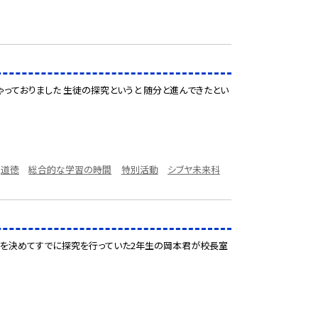
ゃっておりました 生徒の探究というと 随分と進んできたとい
道徳
総合的な学習の時間
特別活動
シブヤ未来科
ーマを決めてすでに探究を行っていた2年生の岡本君が校長室