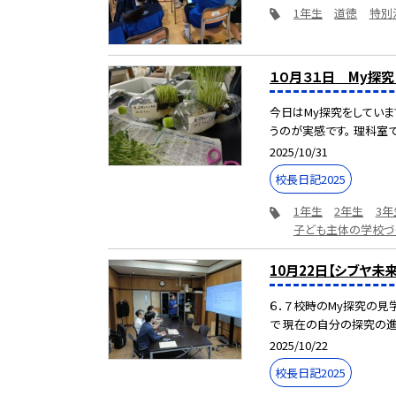
1年生
道徳
特別
１０月３１日 My探
今日はMy探究をしていま
うのが実感です。 理科室で 
2025/10/31
校長日記2025
1年生
2年生
3年
子ども主体の学校づ
10月22日【シブヤ
６．７校時のMy探究の見
で 現在の自分の探究の進捗
2025/10/22
校長日記2025