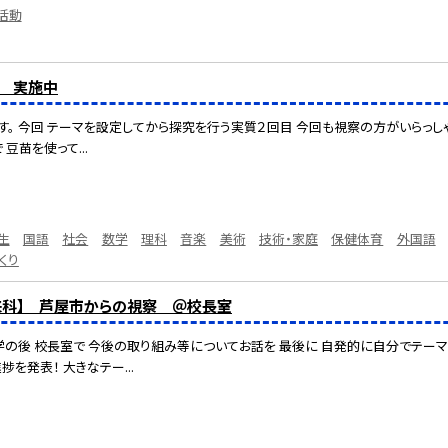
活動
究 実施中
す。 今回 テーマを設定してから探究を行う実質２回目 今回も視察の方がいらっし
豆苗を使って...
生
国語
社会
数学
理科
音楽
美術
技術・家庭
保健体育
外国語
くり
未来科】 芦屋市からの視察 ＠校長室
学の後 校長室で 今後の取り組み等についてお話を 最後に 自発的に自分でテ
を発表！ 大きなテー...