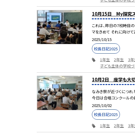
10月15日 My探究
これは、昨日の7校時目の
マをきめて それに向けて追
2025/10/15
校長日記2025
1年生
2年生
3年
子ども主体の学校づ
10月2日 座学も大切
なみき祭が近づくにつれ 
今日は合唱コンクールの最終
2025/10/02
校長日記2025
1年生
2年生
3年