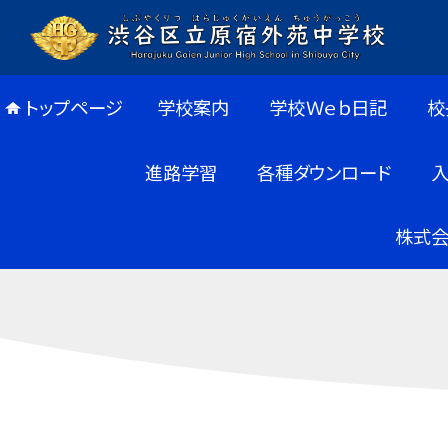
トップページ
学校案内
学校Ｗｅｂ日記
校
進路学習
各種ダウンロード
株式会