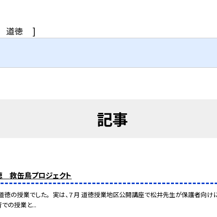
道徳
]
記事
道徳 救缶鳥プロジェクト
道徳の授業でした。 実は、７月 道徳授業地区公開講座で松井先生が保護者向けに
での授業と...