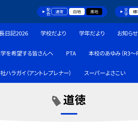
配色
文字
通常
白地
黒地
標
長日記2026
学校だより
学年だより
お知らせ
入学を希望する皆さんへ
PTA
本校のあゆみ（R3～R
社ハラガイ（アントレプレナー）
スーパーよさこい
道徳