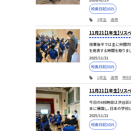
校長日記2025
3年生
道徳
11月21【1年生】リ
授業後半では主に仲間同士
を発表する時間を取りました
2025/11/21
校長日記2025
1年生
道徳
特別
11月21【1年生】リ
今日の6校時目は渋谷区の
本に帰国し、日本の学校に通
2025/11/21
校長日記2025