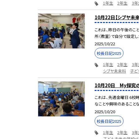
1年生
2年生
3年
10月22日【シブヤ
これは、昨日の午後のこと
所（教室）で自分で設定した
2025/10/22
校長日記2025
1年生
2年生
3年
シブヤ未来科
子ど
10月20日 My探究
これは、先週金曜日 6校
なことや興味のあることな
2025/10/20
校長日記2025
1年生
2年生
3年
子ども主体の学校づ