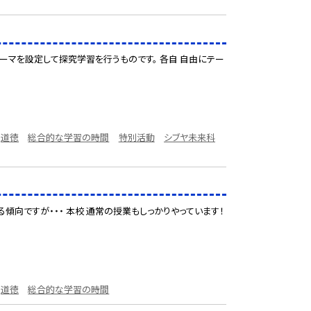
テーマを設定して探究学習を行うものです。 各自 自由にテー
道徳
総合的な学習の時間
特別活動
シブヤ未来科
傾向ですが・・・ 本校 通常の授業もしっかりやっています！
道徳
総合的な学習の時間