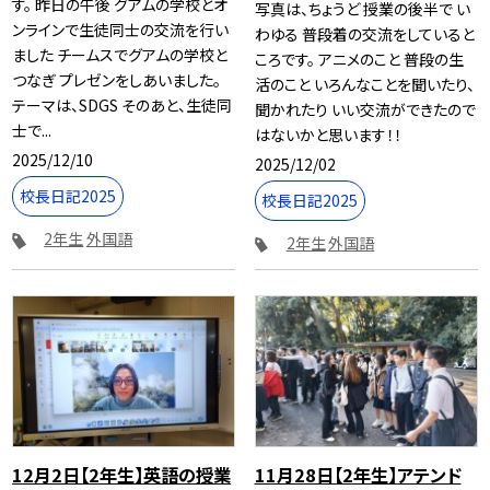
す。 昨日の午後 グアムの学校とオ
写真は、ちょうど 授業の後半で い
ンラインで生徒同士の交流を行い
わゆる 普段着の交流をしていると
ました チームスでグアムの学校と
ころです。 アニメのこと 普段の生
つなぎ プレゼンをしあいました。
活のこと いろんなことを聞いたり、
テーマは、SDGS そのあと、生徒同
聞かれたり いい交流ができたので
士で...
はないかと思います！！
2025/12/10
2025/12/02
校長日記2025
校長日記2025
2年生
外国語
2年生
外国語
12月2日【2年生】英語の授業
11月28日【2年生】アテンド