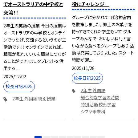
でオーストラリアの中学校と
役にチャレンジ
交流！！
グループに分かれて 明治神宮内
を散策しました。 郷土のお菓子を
2年生の英語の授業 今日の授業は
持ってきてくれた学生もいて グル
オーストラリアの中学校とオンライ
ープみんなで「おいしいね！」と言
ンでつなげ、交流するというのが主
いながら食べるグループもあり 活
活動です！！ オンラインであれば、
動は充実しておりました。 スタート
距離が離れていても簡単につなが
時間が遅...
ることができます。 タブレットを活
2025/11/28
用する...
2025/12/02
校長日記2025
校長日記2025
2年生
外国語
総合的な学習の時間
2年生
外国語
特別授業
特別活動
校外学習
シブヤ未来科