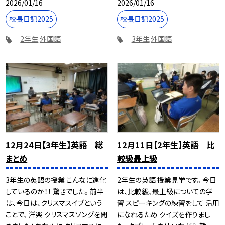
2026/01/16
2026/01/16
校長日記2025
校長日記2025
2年生
外国語
3年生
外国語
12月24日【3年生】英語 総
12月11日【2年生】英語 比
まとめ
較級最上級
3年生の英語の授業 こんなに進化
2年生の英語 授業見学です。 今日
しているのか！！ 驚きでした。 前半
は、比較級、最上級についての学
は、今日は、クリスマスイブという
習 スピーキングの練習をして 活用
ことで、 洋楽 クリスマスソングを聞
になれるため クイズを作りまし