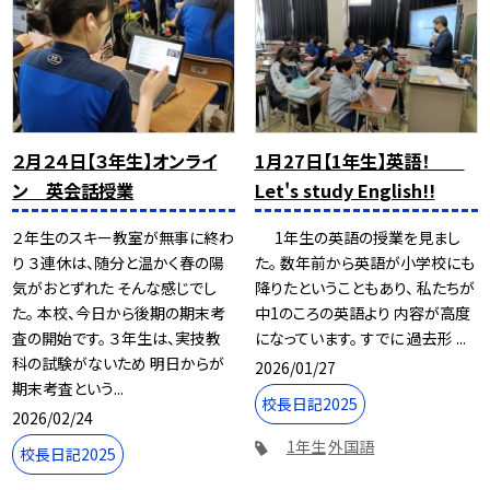
２月２４日【３年生】オンライ
1月27日【1年生】英語！
ン 英会話授業
Let's study English!!
２年生のスキー教室が無事に終わ
1年生の英語の授業を見まし
り ３連休は、随分と温かく春の陽
た。 数年前から英語が小学校にも
気がおとずれた そんな感じでし
降りたということもあり、 私たちが
た。 本校、今日から後期の期末考
中1のころの英語より 内容が高度
査の開始です。 ３年生は、実技教
になっています。 すでに 過去形 ...
科の試験がないため 明日からが
2026/01/27
期末考査という...
校長日記2025
2026/02/24
1年生
外国語
校長日記2025