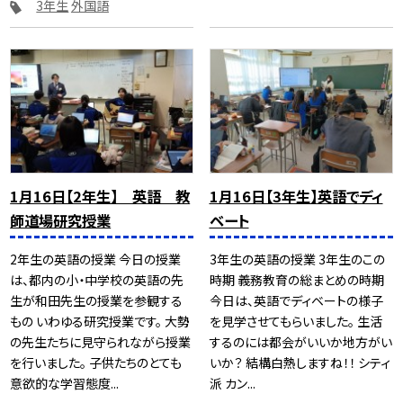
3年生
外国語
1月16日【2年生】 英語 教
1月16日【3年生】英語でディ
師道場研究授業
ベート
2年生の英語の授業 今日の授業
3年生の英語の授業 3年生のこの
は、都内の小・中学校の英語の先
時期 義務教育の総まとめの時期
生が和田先生の授業を参観する
今日は、英語でディベートの様子
もの いわゆる研究授業です。 大勢
を見学させてもらいました。 生活
の先生たちに見守られながら授業
するのには都会がいいか地方がい
を行いました。 子供たちのとても
いか？ 結構白熱しますね！！ シティ
意欲的な学習態度...
派 カン...