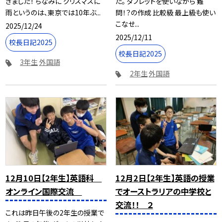
きました！ ちなみに クリスマスに
た。 タブレットを使いながら 難
雨というのは、東京では10年ぶ...
問！？の作成 比較級 最上級も使い
こなせ...
2025/12/24
2025/12/11
校長日記2025
校長日記2025
3年生
外国語
2年生
外国語
12月10日【2年生】英語科
12月2日【2年生】英語の授業
オンライン国際交流
でオーストラリアの中学校と
交流！！ ２
これは昨日午後の2年生の授業で