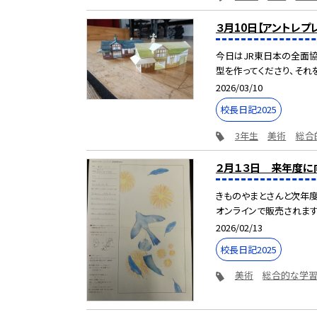
３月10日【アントレプ
今日はJR東日本の全面協
型を作ってくださり、それを
2026/03/10
校長日記2025
3年生
美術
総合
２月１３日 来年度に
きものやまとさんと次年度
オンラインで販売されます！
2026/02/13
校長日記2025
美術
総合的な学