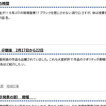
の時間
が！！ ８年ぶりの現場復帰！？ ブランクを感じさせない 語り口 さすが、 体は授業
 名...
 ＠銀座 2月17日から22日
校長の作品も出展されていました。 これも大変好評で 作品のクオリティが素晴ら
ほど紹介した い...
化祭
地域行事
（展示発表の部） 開催