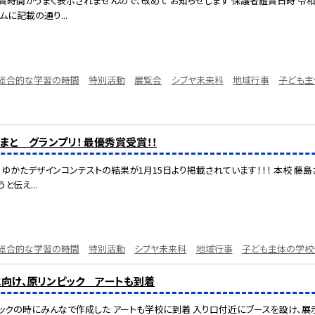
鑑賞時間がうまく表示されませんので、改めて お知らせします 保護者鑑賞日時 令和
ムに記載の通り...
総合的な学習の時間
特別活動
展覧会
シブヤ未来科
地域行事
子ども主
まと グランプリ！ 最優秀賞受賞！！
 ゆかたデザインコンテストの結果が1月15日より掲載されています！！！ 本校 藤島
と伝え...
総合的な学習の時間
特別活動
シブヤ未来科
地域行事
子ども主体の学校
に向け、原リンピック アートも到着
ックの時にみんなで作成した アートも学校に到着 入り口付近にブースを設け、展示