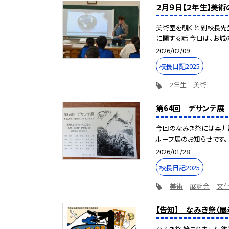
２月９日【２年生】美術
美術室を覗くと 副校長先生
に関する話 今日は、お城の話
2026/02/09
校長日記2025
2年生
美術
第64回 デサンテ展
今回のなみき祭には奥井副
ループ展のお知らせです。 先
2026/01/28
校長日記2025
美術
展覧会
文
【告知】 なみき祭