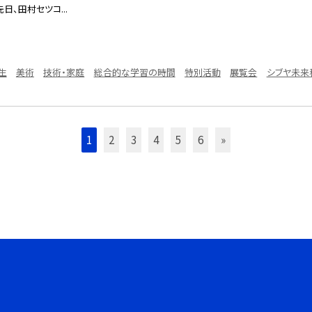
日、田村セツコ...
生
美術
技術・家庭
総合的な学習の時間
特別活動
展覧会
シブヤ未来
1
2
3
4
5
6
»