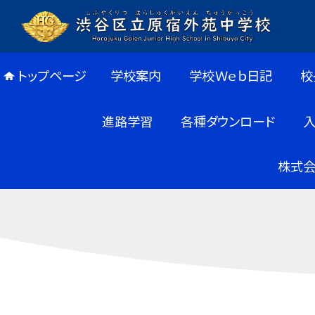
トップページ
学校案内
学校Ｗｅｂ日記
校
進路学習
各種ダウンロード
株式会