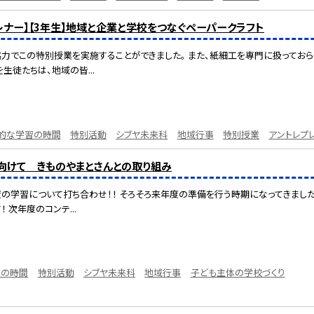
レナー】【3年生】地域と企業と学校をつなぐペーパークラフト
力でこの特別授業を実施することができました。 また、紙細工を専門に扱ってお
生徒たちは、地域の皆...
的な学習の時間
特別活動
シブヤ未来科
地域行事
特別授業
アントレプ
向けて きものやまとさんとの取り組み
の学習について打ち合わせ！！ そろそろ来年度の準備を行う時期になってきました
 次年度のコンテ...
習の時間
特別活動
シブヤ未来科
地域行事
子ども主体の学校づくり