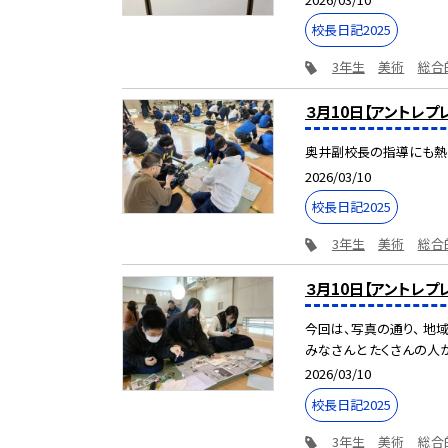
校長日記2025
3年生
美術
総合
３月10日【アントレ
奥井副校長の指導にも熱
2026/03/10
校長日記2025
3年生
美術
総合
３月10日【アントレ
今回は、写真の通り、 地
みなさんと たくさんの人が
2026/03/10
校長日記2025
3年生
美術
総合