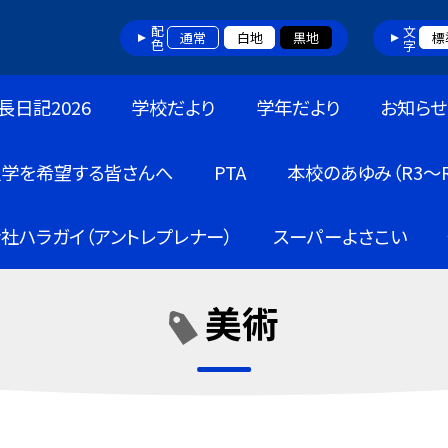
配色
文字
通常
白地
黒地
標
長日記2026
学校だより
学年だより
お知らせ
入学を希望する皆さんへ
PTA
本校のあゆみ（R3～R
社ハラガイ（アントレプレナー）
スーパーよさこい
美術