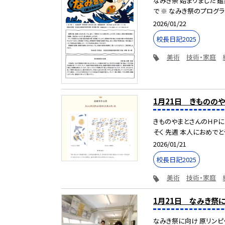
なみき祭 始まりました 
で ※ なみき祭のプログラ
2026/01/22
校長日記2025
美術
技術・家庭
1月21日 きもののや
きものやまとさんのＨＰに
そく 先週 本人におめでとう
2026/01/21
校長日記2025
美術
技術・家庭
1月21日 なみき祭
なみき祭に向け 原リンピ