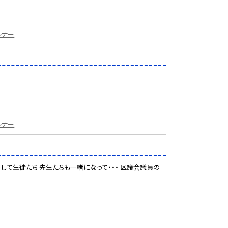
レナー
レナー
そして生徒たち 先生たちも一緒になって・・・ 区議会議員の