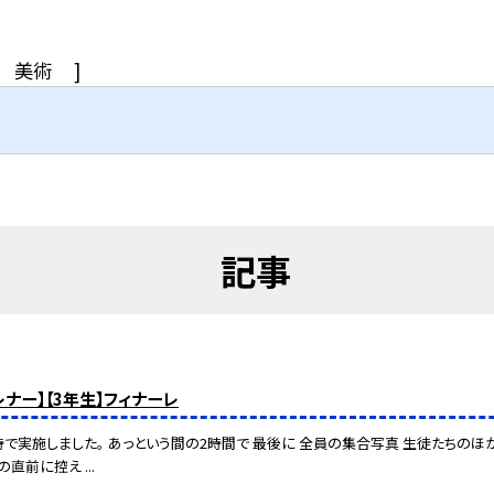
美術
]
記事
レナー】【3年生】フィナーレ
時で実施しました。 あっという間の2時間で 最後に 全員の集合写真 生徒たちの
直前に控え ...