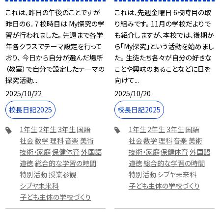
これは、昨日の午後のことですが
これは、先週金曜日 6校時目の取
昨日の６．７校時目は My探究の学
り組みです。 11月の学校だよりで
習が行われました。 先週まで各学
も紹介しますが、本校では、後期か
年各クラスでテーマ設定を行って
ら「My探究」という活動を始めまし
おり、 今日から自分が選んだ場所
た。 生徒たち各々が自分の好きな
（教室）で自分で設定したテーマの
ことや興味のあることなどに目を
探究活動...
向けて...
2025/10/22
2025/10/20
校長日記2025
校長日記2025
1年生
2年生
3年生
国語
1年生
2年生
3年生
国語
社会
数学
理科
音楽
美術
社会
数学
理科
音楽
美術
技術・家庭
保健体育
外国語
技術・家庭
保健体育
外国語
道徳
総合的な学習の時間
道徳
総合的な学習の時間
特別活動
授業参観
特別活動
シブヤ未来科
シブヤ未来科
子ども主体の学校づくり
子ども主体の学校づくり