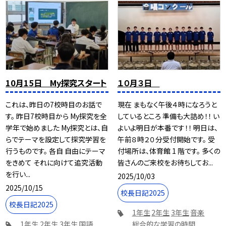
10月15日 My探究スタート
１０月３日
これは、昨日の7校時目のお話で
現在 まもなく午後４時になろうと
す。 昨日7校時目から My探究を全
しているところ 準備も大詰め！！ い
学年で始めました My探究とは、自
よいよ明日が本番です！！ 明日は、
らでテーマを設定して探究学習を
午前８時２０分受付開始です。 受
行うものです。 各自 自由にテーマ
付場所は、体育館 1 階です。 多くの
をきめて それに向けて追究活動
皆さんのご来校をお待ちしてお...
を行い...
2025/10/03
2025/10/15
校長日記2025
校長日記2025
1年生
2年生
3年生
音楽
1年生
2年生
3年生
国語
総合的な学習の時間