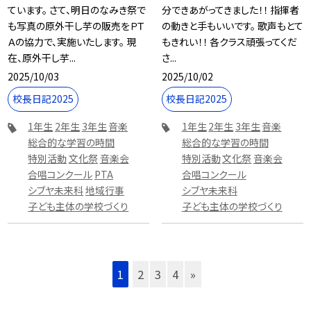
ています。 さて、明日のなみき祭で
分できあがってきました！！ 指揮者
も写真の原外干し芋の販売をＰＴ
の動きと手もいいです。 歌声もとて
Ａの協力で、実施いたします。 現
もきれい！！ 各クラス頑張ってくだ
在、原外干し芋...
さ...
2025/10/03
2025/10/02
校長日記2025
校長日記2025
1年生
2年生
3年生
音楽
1年生
2年生
3年生
音楽
総合的な学習の時間
総合的な学習の時間
特別活動
文化祭
音楽会
特別活動
文化祭
音楽会
合唱コンクール
PTA
合唱コンクール
シブヤ未来科
地域行事
シブヤ未来科
子ども主体の学校づくり
子ども主体の学校づくり
1
2
3
4
»