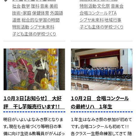
社会
数学
理科
音楽
美術
特別活動
文化祭
音楽会
技術・家庭
保健体育
外国語
合唱コンクール
PTA
道徳
総合的な学習の時間
シブヤ未来科
地域行事
特別活動
シブヤ未来科
子ども主体の学校づくり
子ども主体の学校づくり
１０月３日【お知らせ】 大好
１０月２日 合唱コンクール
評 干し芋販売行います！！
の最終リハ １年生
明日がいよいよなみき祭となりま
１年生はなみき祭の参加が初めて
す。現在も会場づくり等明日の準
です。合唱コンクールも初めて！！
備に向け生徒＆教職員ががんばっ
各クラス一生懸命練習してきて 随