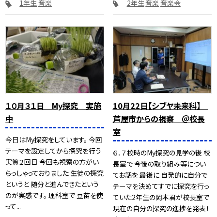
1年生
音楽
2年生
音楽
音楽会
１０月３１日 My探究 実施
10月22日【シブヤ未来科】
中
芦屋市からの視察 ＠校長
室
今日はMy探究をしています。 今回
テーマを設定してから探究を行う
６．７校時のMy探究の見学の後 校
実質２回目 今回も視察の方がい
長室で 今後の取り組み等につい
らっしゃっておりました 生徒の探究
てお話を 最後に 自発的に自分で
というと 随分と進んできたという
テーマを決めてすでに探究を行っ
のが実感です。 理科室で 豆苗を使
ていた2年生の岡本君が校長室で
って...
現在の自分の探究の進捗を発表！