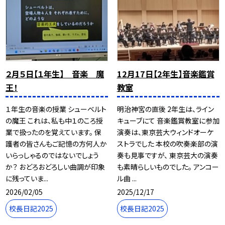
２月５日【１年生】 音楽 魔
12月17日【2年生】音楽鑑賞
王！
教室
１年生の音楽の授業 シューベルト
明治神宮の直後 2年生は、ライン
の魔王 これは、私も中１のころ授
キューブにて 音楽鑑賞教室に参加
業で扱ったのを覚えています。 保
演奏は、東京芸大ウィンドオーケ
護者の皆さんもご記憶の方何人か
ストラでした 本校の吹奏楽部の演
いらっしゃるのではないでしょう
奏も見事ですが、 東京芸大の演奏
か？ おどろおどろしい曲調が印象
も素晴らしいものでした。 アンコー
に残っていま...
ル曲 ...
2026/02/05
2025/12/17
校長日記2025
校長日記2025