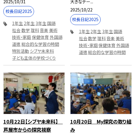
2025/10/31
大きなテー...
2025/10/22
校長日記2025
校長日記2025
1年生
2年生
3年生
国語
社会
数学
理科
音楽
美術
1年生
2年生
3年生
国語
技術・家庭
保健体育
外国語
社会
数学
理科
音楽
美術
道徳
総合的な学習の時間
技術・家庭
保健体育
外国語
特別活動
シブヤ未来科
道徳
総合的な学習の時間
子ども主体の学校づくり
10月22日【シブヤ未来科】
10月20日 My探究の取り組
芦屋市からの探究視察
み