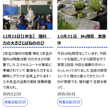
12月23日【1年生】 理科
１０月３１日 My探究 実施
力の大きさとばねののび
中
1年生の理科の授業 現在 1年生の
今日はMy探究をしています。 今回
理科は物理分野 力の大きさの授
テーマを設定してから探究を行う
業でした エクセルシートが事前に
実質２回目 今回も視察の方がい
準備されていて 数値を入力すると
らっしゃっておりました 生徒の探究
瞬時にグラフが 出来上がります！
というと 随分と進んできたという
三木先生の迫真の演技 授業終盤
のが実感です。 理科室で 豆苗を使
で見られ...
って...
2025/12/23
2025/10/31
校長日記2025
校長日記2025