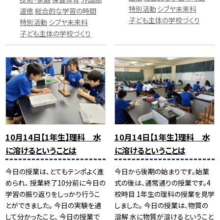
特別活動
シブヤ未来科
道徳
総合的な学習の時間
子ども主体の学校づくり
特別活動
シブヤ未来科
子ども主体の学校づくり
10月14日【1年生】理科 水
10月14日【1年生】理科 水
に溶けるということは
に溶けるということは
今日の授業は、とてもテンポよく進
今日から後期の始まりです。始業
められ、 授業終了10分前に今日の
式の後は、通常通りの授業です。4
学習の振り返りをしっかり行うこ
校時目 1年生の理科の授業を見学
とができました。 今日の実験を通
しました。 今日の授業は、物質の
して分かったこと、 今日の授業で
溶解 水に物質が溶けるということ