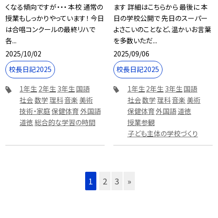
くなる傾向ですが・・・ 本校 通常の
ます 詳細はこちらから 最後に 本
授業もしっかりやっています！ 今日
日の学校公開で 先日のスーパー
は合唱コンクールの最終リハで
よさこいのことなど、温かいお言葉
各...
を多数いただ...
2025/10/02
2025/09/06
校長日記2025
校長日記2025
1年生
2年生
3年生
国語
1年生
2年生
3年生
国語
社会
数学
理科
音楽
美術
社会
数学
理科
音楽
美術
技術・家庭
保健体育
外国語
保健体育
外国語
道徳
道徳
総合的な学習の時間
授業参観
子ども主体の学校づくり
1
2
3
»