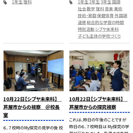
1年生
理科
1年生
2年生
3年生
国語
社会
数学
理科
音楽
美術
技術・家庭
保健体育
外国語
道徳
総合的な学習の時間
特別活動
シブヤ未来科
子ども主体の学校づくり
10月22日【シブヤ未来科】
10月22日【シブヤ未来科】
芦屋市からの視察 ＠校長
芦屋市からの探究視察
室
これは、昨日の午後のことですが
昨日の６．７校時目は My探究の学
６．７校時のMy探究の見学の後 校