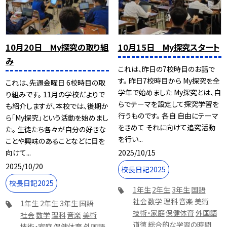
10月20日 My探究の取り組
10月15日 My探究スタート
み
これは、昨日の7校時目のお話で
す。 昨日7校時目から My探究を全
これは、先週金曜日 6校時目の取
学年で始めました My探究とは、自
り組みです。 11月の学校だよりで
らでテーマを設定して探究学習を
も紹介しますが、本校では、後期か
行うものです。 各自 自由にテーマ
ら「My探究」という活動を始めまし
をきめて それに向けて追究活動
た。 生徒たち各々が自分の好きな
を行い...
ことや興味のあることなどに目を
2025/10/15
向けて...
2025/10/20
校長日記2025
校長日記2025
1年生
2年生
3年生
国語
社会
数学
理科
音楽
美術
1年生
2年生
3年生
国語
技術・家庭
保健体育
外国語
社会
数学
理科
音楽
美術
道徳
総合的な学習の時間
技術・家庭
保健体育
外国語