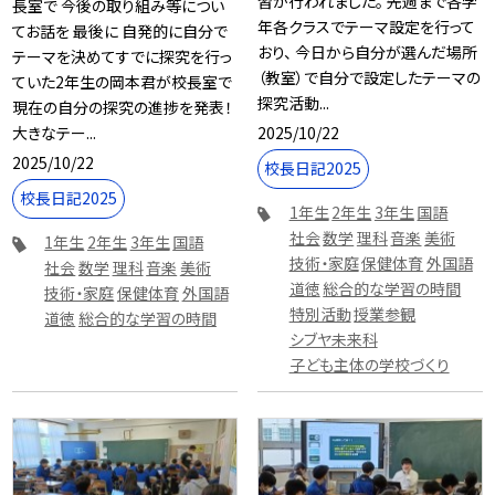
習が行われました。 先週まで各学
長室で 今後の取り組み等につい
年各クラスでテーマ設定を行って
てお話を 最後に 自発的に自分で
おり、 今日から自分が選んだ場所
テーマを決めてすでに探究を行っ
（教室）で自分で設定したテーマの
ていた2年生の岡本君が校長室で
探究活動...
現在の自分の探究の進捗を発表！
2025/10/22
大きなテー...
2025/10/22
校長日記2025
校長日記2025
1年生
2年生
3年生
国語
社会
数学
理科
音楽
美術
1年生
2年生
3年生
国語
技術・家庭
保健体育
外国語
社会
数学
理科
音楽
美術
道徳
総合的な学習の時間
技術・家庭
保健体育
外国語
特別活動
授業参観
道徳
総合的な学習の時間
シブヤ未来科
子ども主体の学校づくり