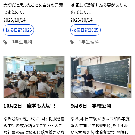
大切だと思ったことを自分の言葉
は 正しく理解する必要がありま
でまとめて...
す。そして、...
2025/10/14
2025/10/14
校長日記2025
校長日記2025
1年生
理科
1年生
理科
10月2日 座学も大切！！
９月６日 学校公開
なみき祭が近づくにつれ 制服を着
なお、本日午後からは令和８年度
る生徒の数が増えてきて・・・ 大き
新入生向け学校説明会を １４時
な行事の前になると 落ち着きがな
から本校２階 体育館にて 開催し