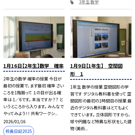
3年生
数学
1月16日【2年生】数学 確率
1月9日【1年生】 空間図
形 １
2年生の数学 確率の授業 今日が
最初の授業で、まず最初 確率 さい
1年生 数学の授業 空間図形の学
ころを1階振って １の目が出る確
習です デジタル教科書を使って 空
率は 1／6です。 本当ですか？？ と
間図形の最初の1時間目の授業 最
いうところから入ります。 みんなで
近のデジタル教科書はとてもよく
やってみよう！！ 共有ワークシ...
できています。 立体図形ですから、
2026/01/16
球や円錐など特異な形状をした建
物（美術...
校長日記2025