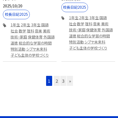
2025/10/20
校長日記2025
校長日記2025
1年生
2年生
3年生
国語
社会
数学
理科
音楽
美術
1年生
2年生
3年生
国語
技術・家庭
保健体育
外国語
社会
数学
理科
音楽
美術
道徳
総合的な学習の時間
技術・家庭
保健体育
外国語
特別活動
シブヤ未来科
道徳
総合的な学習の時間
子ども主体の学校づくり
特別活動
シブヤ未来科
子ども主体の学校づくり
1
2
3
»