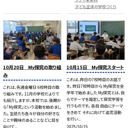
シブヤ未来科
子ども主体の学校づくり
10月20日 My探究の取り組
10月15日 My探究スタート
み
これは、昨日の7校時目のお話で
す。 昨日7校時目から My探究を全
これは、先週金曜日 6校時目の取
学年で始めました My探究とは、自
り組みです。 11月の学校だよりで
らでテーマを設定して探究学習を
も紹介しますが、本校では、後期か
行うものです。 各自 自由にテーマ
ら「My探究」という活動を始めまし
をきめて それに向けて追究活動
た。 生徒たち各々が自分の好きな
を行い...
ことや興味のあることなどに目を
2025/10/15
向けて...