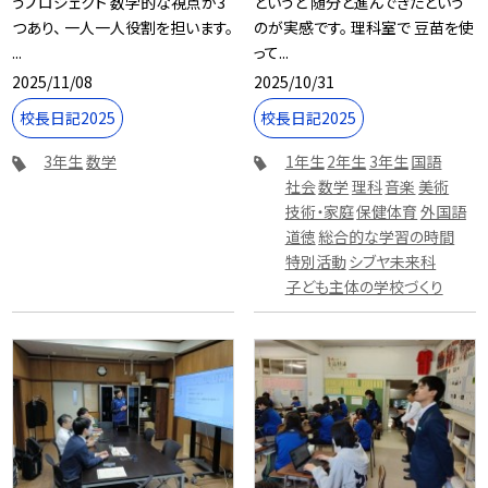
うプロジェクト 数学的な視点が3
というと 随分と進んできたという
つあり、 一人一人役割を担います。
のが実感です。 理科室で 豆苗を使
...
って...
2025/11/08
2025/10/31
校長日記2025
校長日記2025
3年生
数学
1年生
2年生
3年生
国語
社会
数学
理科
音楽
美術
技術・家庭
保健体育
外国語
道徳
総合的な学習の時間
特別活動
シブヤ未来科
子ども主体の学校づくり