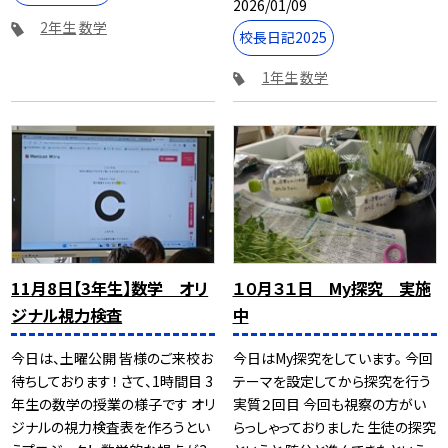
2026/01/09
2年生
数学
校長日記2025
1年生
数学
11月8日【3年生】数学 オリ
１０月３１日 My探究 実施
ジナル視力検査
中
今日は、土曜公開 皆様のご来校お
今日はMy探究をしています。 今回
待ちしております！ さて、1時間目 3
テーマを設定してから探究を行う
年生の数学の授業の様子です オリ
実質２回目 今回も視察の方がい
ジナルの視力検査表を作ろうとい
らっしゃっておりました 生徒の探究