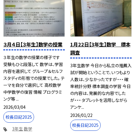
３月４日【３年生】数学の授業
1月22日【3年生】数学 標本
調査
３年生の数学の授業の様子です
受験もひと段落して 数学は、学習
3年生数学 今日から私立の推薦入
内容を選択して グループ＆セルフ
試が開始ということで、いつもより
スタディの形態での授業でした。 テ
人数は、少なかったですが・・・ 確
ーマを自分で選択して 高校数学
率統計分野 標本調査の学習 今日
中学数学の復習 情報 プログラミ
の内容は、発展的な内容でした
ング等 ...
が・・・ タブレットを活用しながら
2026/03/04
アンケ...
2026/01/22
校長日記2025
校長日記2025
3年生
数学