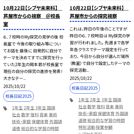
10月22日【シブヤ未来科】
10月22日【シブヤ未来科】
芦屋市からの視察 ＠校長
芦屋市からの探究視察
室
これは、昨日の午後のことですが
昨日の６．７校時目は My探究の学
６．７校時のMy探究の見学の後 校
習が行われました。 先週まで各学
長室で 今後の取り組み等につい
年各クラスでテーマ設定を行って
てお話を 最後に 自発的に自分で
おり、 今日から自分が選んだ場所
テーマを決めてすでに探究を行っ
（教室）で自分で設定したテーマの
ていた2年生の岡本君が校長室で
探究活動...
現在の自分の探究の進捗を発表！
2025/10/22
大きなテー...
2025/10/22
校長日記2025
校長日記2025
1年生
2年生
3年生
国語
社会
数学
理科
音楽
美術
1年生
2年生
3年生
国語
技術・家庭
保健体育
外国語
社会
数学
理科
音楽
美術
道徳
総合的な学習の時間
技術・家庭
保健体育
外国語
特別活動
授業参観
道徳
総合的な学習の時間