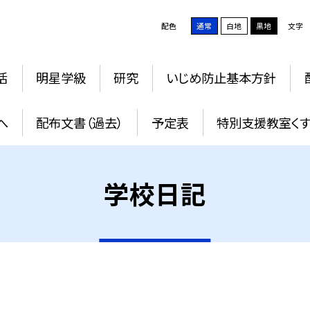
配色
通常
白地
黒地
文字
活
明星学級
研究
いじめ防止基本方針
へ
配布文書（過去）
予定表
特別支援教室く
学校日記