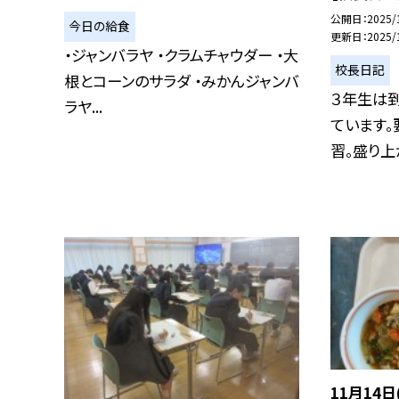
公開日
2025/
今日の給食
更新日
2025/
・ジャンバラヤ ・クラムチャウダー ・大
校長日記
根とコーンのサラダ ・みかんジャンバ
３年生は
ラヤ...
ています。
習。盛り上が
11月14日