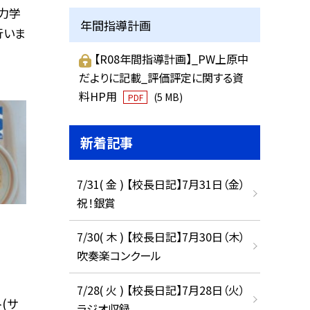
力学
年間指導計画
行いま
【R08年間指導計画】_PW上原中
だよりに記載_評価評定に関する資
料HP用
(5 MB)
PDF
新着記事
7/31( 金 ) 【校長日記】7月31日（金）
祝！銀賞
7/30( 木 ) 【校長日記】7月30日（木）
吹奏楽コンクール
7/28( 火 ) 【校長日記】7月28日（火）
(サ
ラジオ収録