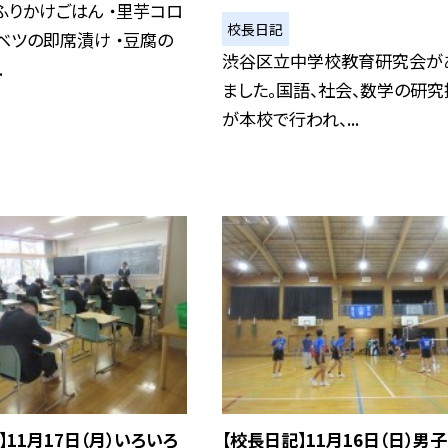
ふりかけごはん ・里芋コロ
校長日記
ャベツの即席漬け ・豆腐の
渋谷区立中学校教育研究会が
.
ました。国語、社会、数学の研究
が本校で行われ、...
】11月17日（月）いろいろ
【校長日記】11月16日（日）男