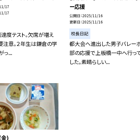
ー応援
11/17
11/17
公開日
2025/11/16
更新日
2025/11/16
校長日記
到達度テスト。欠席が増え
要注意。２年生は鎌倉の学
都大会へ進出した男子バレー
っ...
部の応援で上板橋一中へ行っ
した。素晴らしい...
(金)