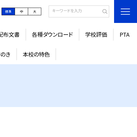
標準
中
大
配布文書
各種ダウンロード
学校評価
PTA
すのき
本校の特色