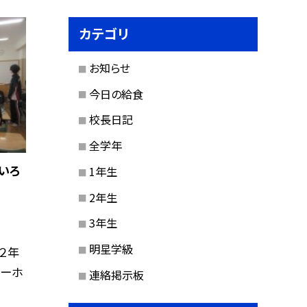
カテゴリ
お知らせ
今日の給食
校長日記
全学年
ろいろ
1年生
2年生
3年生
明星学級
２年
キーホ
連絡掲示板