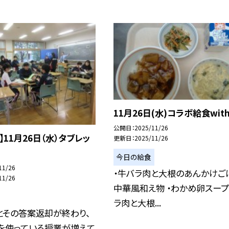
11月26日(水)コラボ給食wit
公開日
2025/11/26
】11月26日（水）タブレッ
更新日
2025/11/26
今日の給食
11/26
・牛バラ肉と大根のあんかけごは
11/26
中華風和え物 ・わかめ卵スー
ラ肉と大根...
とその答案返却が終わり、
トを使っている授業が増えて