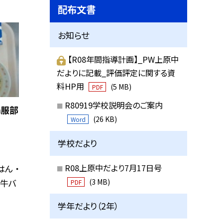
配布文書
お知らせ
【R08年間指導計画】_PW上原中
だよりに記載_評価評定に関する資
料HP用
(5 MB)
PDF
R80919学校説明会のご案内
h服部
(26 KB)
Word
学校だより
R08上原中だより7月17日号
ん ・
(3 MB)
プ牛バ
PDF
学年だより（2年）