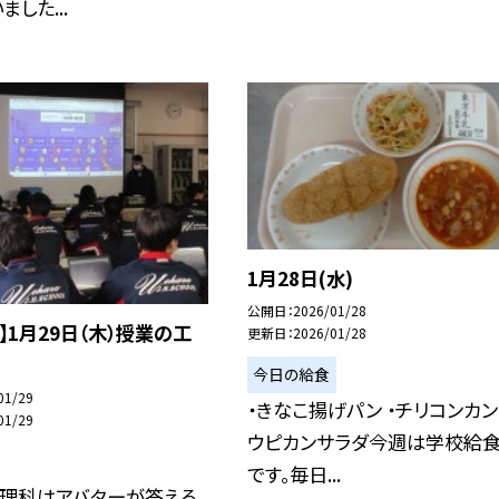
した...
1月28日(水)
公開日
2026/01/28
】1月29日（木）授業の工
更新日
2026/01/28
今日の給食
01/29
・きなこ揚げパン ・チリコンカン
01/29
ウピカンサラダ今週は学校給
です。毎日...
の理科はアバターが答える