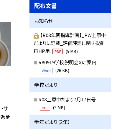
配布文書
お知らせ
【R08年間指導計画】_PW上原中
だよりに記載_評価評定に関する資
料HP用
(5 MB)
PDF
R80919学校説明会のご案内
(26 KB)
Word
学校だより
R08上原中だより7月17日号
(3 MB)
 ・サ
PDF
食週間
学年だより（2年）