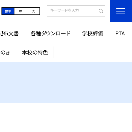
標準
中
大
配布文書
各種ダウンロード
学校評価
PTA
すのき
本校の特色