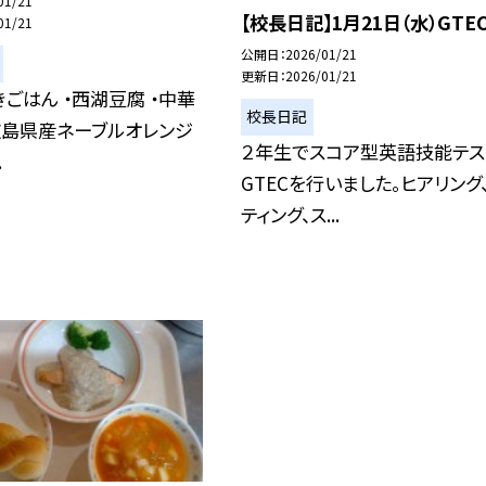
01/21
【校長日記】1月21日（水）GTE
01/21
公開日
2026/01/21
更新日
2026/01/21
きごはん ・西湖豆腐 ・中華
校長日記
広島県産ネーブルオレンジ
２年生でスコア型英語技能テス
.
GTECを行いました。ヒアリング
ティング、ス...