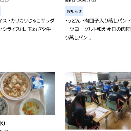
お知らせ
イス ・カリカリじゃこサラダ
・うどん ・肉団子入り蒸しパン 
ヤシライスは、玉ねぎや牛
ーツヨーグルト和え今日の肉
り蒸しパン...
水)