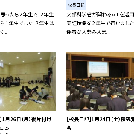
校長日記
思ったら２年生で、２年生
文部科学省が関わるＡＩを活用
ら１年生でした。３年生は
実証授業を２年生で行いました
...
係者が大勢みえま...
】1月26日（月）後片付け
【校長日記】1月24日（土）探究
会
01/26
01/26