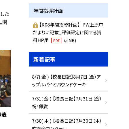
年間指導計画
した
。関
【R08年間指導計画】_PW上原中
だよりに記載_評価評定に関する資
料HP用
(5 MB)
PDF
新着記事
8/7( 金 ) 【校長日記】8月7日（金）ア
ップルパイとパウンドケーキ
7/31( 金 ) 【校長日記】7月31日（金）
祝！銀賞
発表
7/30( 木 ) 【校長日記】7月30日（木）
吹奏楽コンクール