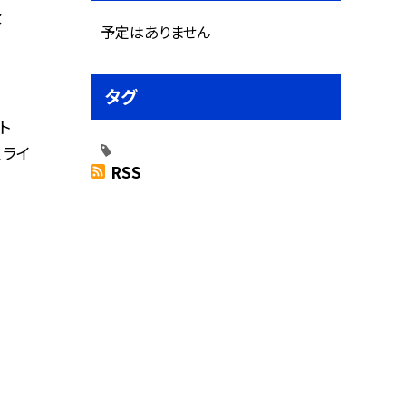
C
予定はありません
タグ
ト
、ライ
RSS