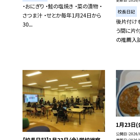
・おにぎり ・鮭の塩焼き ・菜の漬物 ・
校長日記
さつま汁 ・せとか毎年1月24日から
後片付け
30...
う間に片
の推薦入試日
1月23日(
公開日
2026/
【校長日記】1月23日（金）学校視察
更新日
2026/