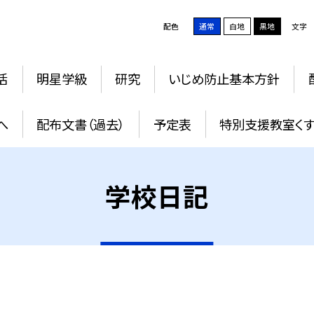
配色
通常
白地
黒地
文字
活
明星学級
研究
いじめ防止基本方針
へ
配布文書（過去）
予定表
特別支援教室く
学校日記