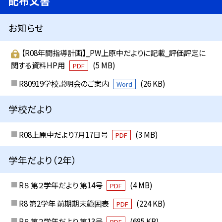
配布文書
お知らせ
【R08年間指導計画】_PW上原中だよりに記載_評価評定に
関する資料HP用
(5 MB)
PDF
R80919学校説明会のご案内
(26 KB)
Word
学校だより
R08上原中だより7月17日号
(3 MB)
PDF
学年だより（2年）
R８ 第２学年だより 第14号
(4 MB)
PDF
R8 第2学年 前期期末範囲表
(224 KB)
PDF
R８ 第２学年だより 第13号
(685 KB)
PDF