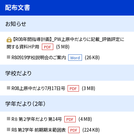
配布文書
お知らせ
【R08年間指導計画】_PW上原中だよりに記載_評価評定に
関する資料HP用
(5 MB)
PDF
R80919学校説明会のご案内
(26 KB)
Word
学校だより
R08上原中だより7月17日号
(3 MB)
PDF
学年だより（2年）
R８ 第２学年だより 第14号
(4 MB)
PDF
R8 第2学年 前期期末範囲表
(224 KB)
PDF