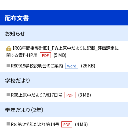
配布文書
お知らせ
【R08年間指導計画】_PW上原中だよりに記載_評価評定に
関する資料HP用
(5 MB)
PDF
R80919学校説明会のご案内
(26 KB)
Word
学校だより
R08上原中だより7月17日号
(3 MB)
PDF
学年だより（2年）
R８ 第２学年だより 第14号
(4 MB)
PDF