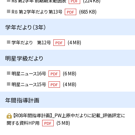
R8 第2学年 前期期末範囲表
(224 KB)
PDF
R８ 第２学年だより 第13号
(685 KB)
PDF
学年だより（3年）
学年だより 第12号
(4 MB)
PDF
明星学級だより
明星ニュース16号
(6 MB)
PDF
明星ニュース15号
(4 MB)
PDF
年間指導計画
【R08年間指導計画】_PW上原中だよりに記載_評価評定に
関する資料HP用
(5 MB)
PDF