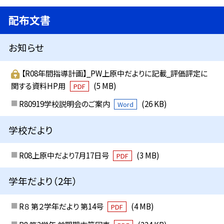
配布文書
お知らせ
【R08年間指導計画】_PW上原中だよりに記載_評価評定に
関する資料HP用
(5 MB)
PDF
R80919学校説明会のご案内
(26 KB)
Word
学校だより
R08上原中だより7月17日号
(3 MB)
PDF
学年だより（2年）
R８ 第２学年だより 第14号
(4 MB)
PDF