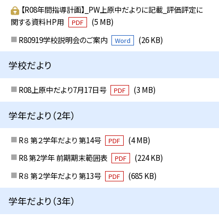
【R08年間指導計画】_PW上原中だよりに記載_評価評定に
関する資料HP用
(5 MB)
PDF
R80919学校説明会のご案内
(26 KB)
Word
学校だより
R08上原中だより7月17日号
(3 MB)
PDF
学年だより（2年）
R８ 第２学年だより 第14号
(4 MB)
PDF
R8 第2学年 前期期末範囲表
(224 KB)
PDF
R８ 第２学年だより 第13号
(685 KB)
PDF
学年だより（3年）