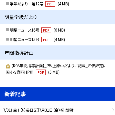
学年だより 第12号
(4 MB)
PDF
明星学級だより
明星ニュース16号
(6 MB)
PDF
明星ニュース15号
(4 MB)
PDF
年間指導計画
【R08年間指導計画】_PW上原中だよりに記載_評価評定に
関する資料HP用
(5 MB)
PDF
新着記事
7/31( 金 ) 【校長日記】7月31日（金）祝！銀賞