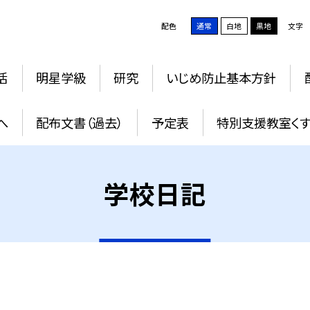
配色
通常
白地
黒地
文字
活
明星学級
研究
いじめ防止基本方針
へ
配布文書（過去）
予定表
特別支援教室く
学校日記