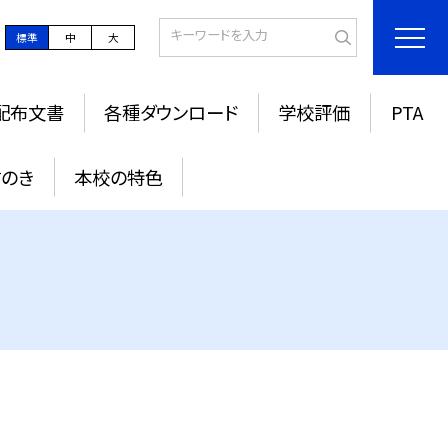
標準
中
大
配布文書
各種ダウンロード
学校評価
PTA
すのき
本校の特色