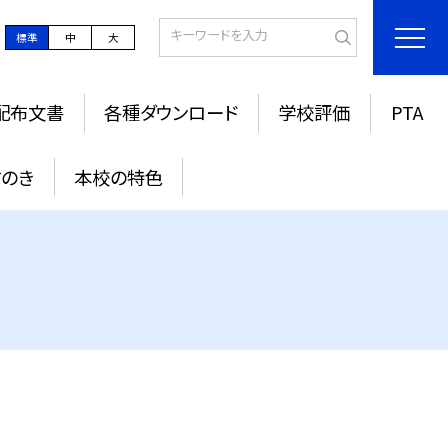
標準
中
大
配布文書
各種ダウンロード
学校評価
PTA
すのき
本校の特色