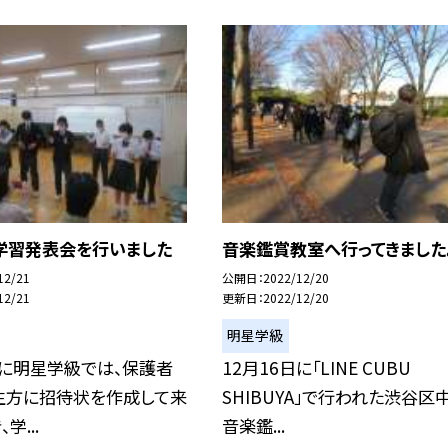
学習発表会を行いました
音楽鑑賞教室へ行ってきました
12/21
公開日
2022/12/20
12/21
更新日
2022/12/20
明星学級
日に明星学級では、保護者
12月16日に「LINE CUBU
生方に招待状を作成して来
SHIBUYA」で行われた渋谷区
学...
音楽鑑...