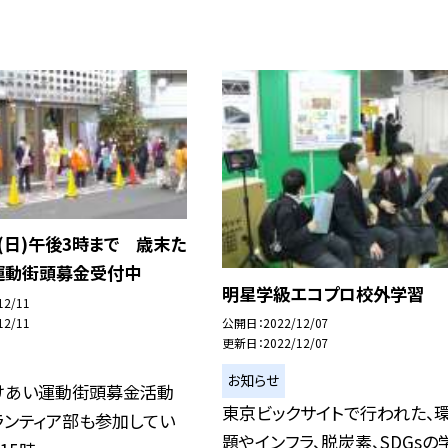
日(日)午後3時まで 歳末た
運動街頭募金受付中
明星学級エコプロ校外学習
12/11
12/11
公開日
2022/12/07
更新日
2022/12/07
お知らせ
けあい運動街頭募金活動
東京ビックサイトで行われた、
ランティア部も参加してい
題やインフラ、脱炭素、SDGsの