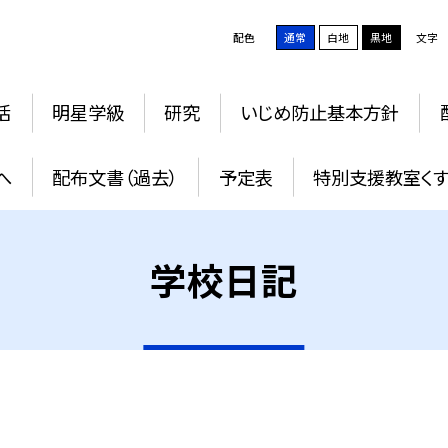
配色
通常
白地
黒地
文字
活
明星学級
研究
いじめ防止基本方針
へ
配布文書（過去）
予定表
特別支援教室く
学校日記