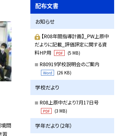
配布文書
お知らせ
【R08年間指導計画】_PW上原中
だよりに記載_評価評定に関する資
料HP用
(5 MB)
PDF
R80919学校説明会のご案内
(26 KB)
Word
学校だより
R08上原中だより7月17日号
(3 MB)
PDF
環境問
学年だより（2年）
学習