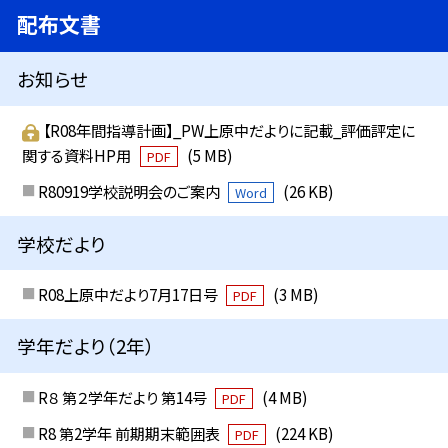
配布文書
お知らせ
【R08年間指導計画】_PW上原中だよりに記載_評価評定に
関する資料HP用
(5 MB)
PDF
R80919学校説明会のご案内
(26 KB)
Word
学校だより
R08上原中だより7月17日号
(3 MB)
PDF
学年だより（2年）
R８ 第２学年だより 第14号
(4 MB)
PDF
R8 第2学年 前期期末範囲表
(224 KB)
PDF