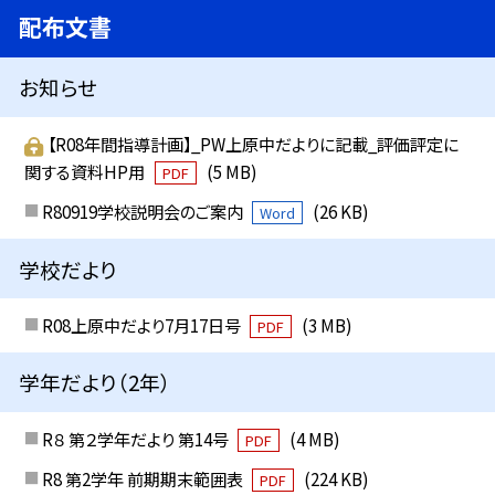
配布文書
お知らせ
【R08年間指導計画】_PW上原中だよりに記載_評価評定に
関する資料HP用
(5 MB)
PDF
R80919学校説明会のご案内
(26 KB)
Word
学校だより
R08上原中だより7月17日号
(3 MB)
PDF
学年だより（2年）
R８ 第２学年だより 第14号
(4 MB)
PDF
R8 第2学年 前期期末範囲表
(224 KB)
PDF