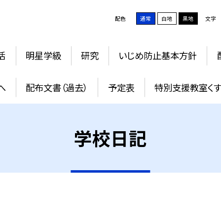
配色
通常
白地
黒地
文字
活
明星学級
研究
いじめ防止基本方針
へ
配布文書（過去）
予定表
特別支援教室く
学校日記