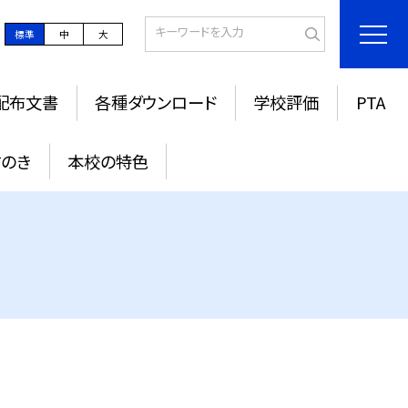
標準
中
大
配布文書
各種ダウンロード
学校評価
PTA
すのき
本校の特色