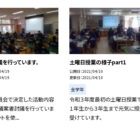
を行っています。
土曜日授業の様子part1
04/19
公開日
2021/04/10
04/19
更新日
2021/04/10
全学年
員会で決定した活動内容
令和３年度最初の土曜日授業で
、議案書討議を行っていま
１年生から３年生まで元気に授
トを使...
受けています。