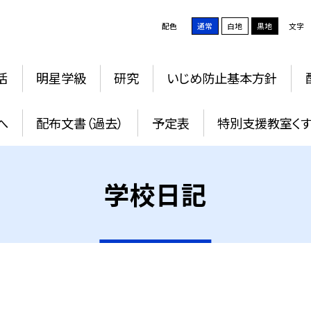
配色
通常
白地
黒地
文字
活
明星学級
研究
いじめ防止基本方針
へ
配布文書（過去）
予定表
特別支援教室く
学校日記