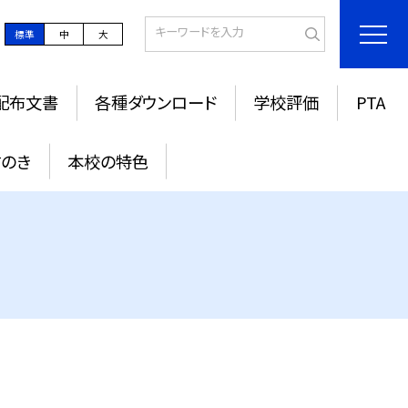
標準
中
大
配布文書
各種ダウンロード
学校評価
PTA
すのき
本校の特色