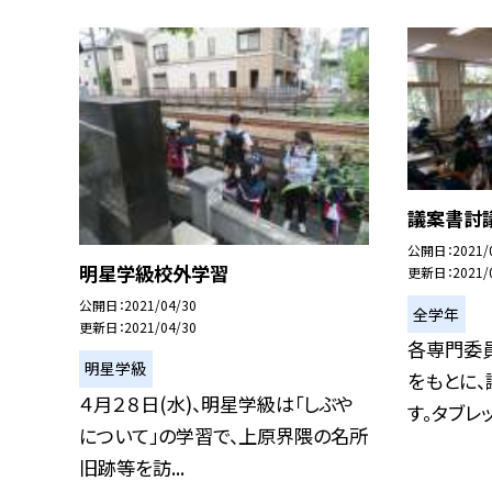
議案書討議
公開日
2021/
明星学級校外学習
更新日
2021/
公開日
2021/04/30
全学年
更新日
2021/04/30
各専門委
明星学級
をもとに
４月２８日(水)、明星学級は「しぶや
す。タブレッ
について」の学習で、上原界隈の名所
旧跡等を訪...