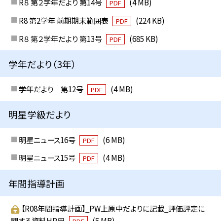
R８ 第２学年だより 第14号
(4 MB)
PDF
R8 第2学年 前期期末範囲表
(224 KB)
PDF
R８ 第２学年だより 第13号
(685 KB)
PDF
学年だより（3年）
学年だより 第12号
(4 MB)
PDF
明星学級だより
明星ニュース16号
(6 MB)
PDF
明星ニュース15号
(4 MB)
PDF
年間指導計画
【R08年間指導計画】_PW上原中だよりに記載_評価評定に
関する資料HP用
(5 MB)