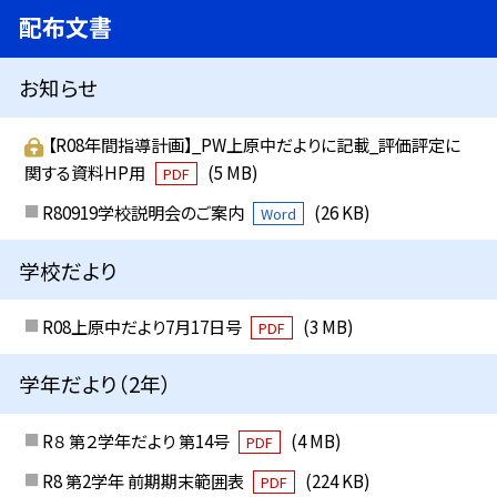
配布文書
お知らせ
【R08年間指導計画】_PW上原中だよりに記載_評価評定に
関する資料HP用
(5 MB)
PDF
R80919学校説明会のご案内
(26 KB)
Word
学校だより
R08上原中だより7月17日号
(3 MB)
PDF
学年だより（2年）
R８ 第２学年だより 第14号
(4 MB)
PDF
R8 第2学年 前期期末範囲表
(224 KB)
PDF