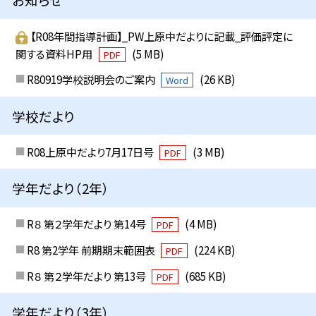
【R08年間指導計画】_PW上原中だよりに記載_評価評定に
関する資料HP用
(5 MB)
PDF
R80919学校説明会のご案内
(26 KB)
Word
学校だより
R08上原中だより7月17日号
(3 MB)
PDF
学年だより（2年）
R８ 第２学年だより 第14号
(4 MB)
PDF
R8 第2学年 前期期末範囲表
(224 KB)
PDF
R８ 第２学年だより 第13号
(685 KB)
PDF
学年だより（3年）