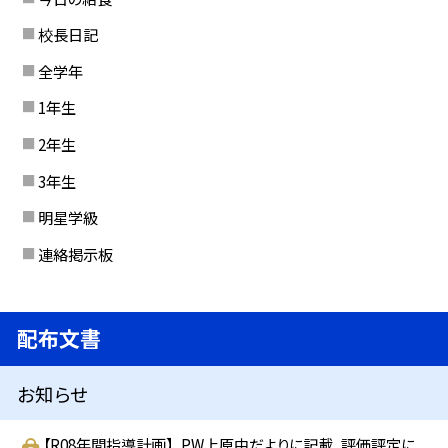
校長日記
全学年
1年生
2年生
3年生
明星学級
連絡掲示板
配布文書
お知らせ
【R08年間指導計画】_PW上原中だよりに記載_評価評定に