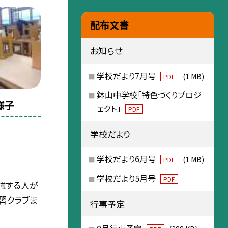
配布文書
お知らせ
学校だより7月号
(1 MB)
PDF
鉢山中学校「特色づくりプロジ
様子
ェクト」
PDF
学校だより
学校だより6月号
(1 MB)
PDF
学校だより5月号
PDF
強する人が
学習クラブま
行事予定