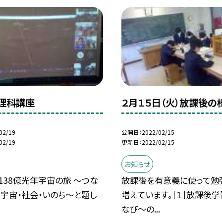
理科講座
２月１５日（火）放課後の
02/19
公開日
2022/02/15
02/19
更新日
2022/02/15
お知らせ
138億光年宇宙の旅 〜つな
放課後を有意義に使って勉
宇宙・社会・いのち〜と題し
増えています。［１］放課後
なび〜の...