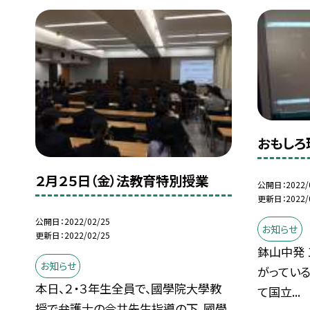
おもしろ
２月２５日（金）法教育特別授業
公開日
2022/
更新日
2022/
公開日
2022/02/25
お知らせ
更新日
2022/02/25
鉢山中発 
お知らせ
がっている
本日、２・３年生全員で、國學院大學教
て国立...
授で弁護士の今井先生指導の下、國學