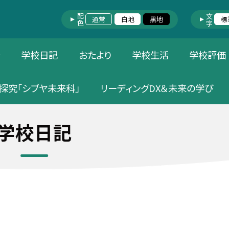
配色
文字
通常
白地
黒地
標
針
学校日記
おたより
学校生活
学校評価
探究「シブヤ未来科」
リーディングDX＆未来の学び
学校日記