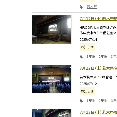
若木祭
7月12日（土）若木祭
HIROO祭と昼食をはさ
昨年度中から準備を進めてき
2025/07/14
お知らせ
1年生
2年生
3年
7月12日（土）若木
若木祭のメインは合唱コ
2025/07/12
お知らせ
1年生
2年生
3年
7月12日（土）若木祭