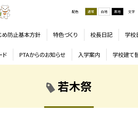
配色
通常
白地
黒地
文字
じめ防止基本方針
特色づくり
校長日記
学校
ード
PTAからのお知らせ
入学案内
学校建て
若木祭