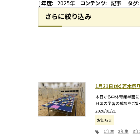
[
年度:
2025年
コンテンツ:
記事
タグ:
さらに絞り込み
1月21日（水）若木祭
本日から中体育館半面に
日頃の学習の成果をご覧く
2026/01/21
お知らせ
1年生
2年生
3年