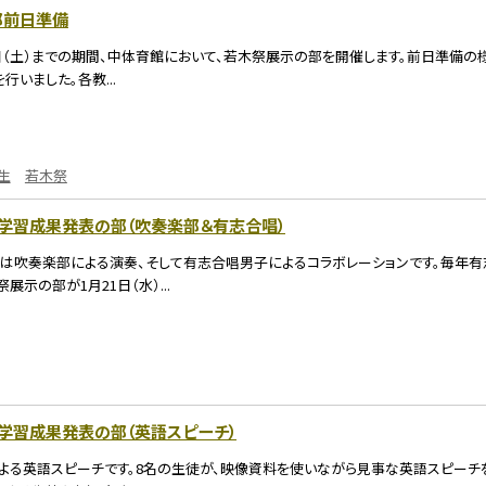
部前日準備
24日（土）までの期間、中体育館において、若木祭展示の部を開催します。前日準備の
いました。各教...
生
若木祭
木祭学習成果発表の部（吹奏楽部＆有志合唱）
は吹奏楽部による演奏、そして有志合唱男子によるコラボレーションです。毎年有
展示の部が1月21日（水）...
祭学習成果発表の部（英語スピーチ）
による英語スピーチです。8名の生徒が、映像資料を使いながら見事な英語スピーチ