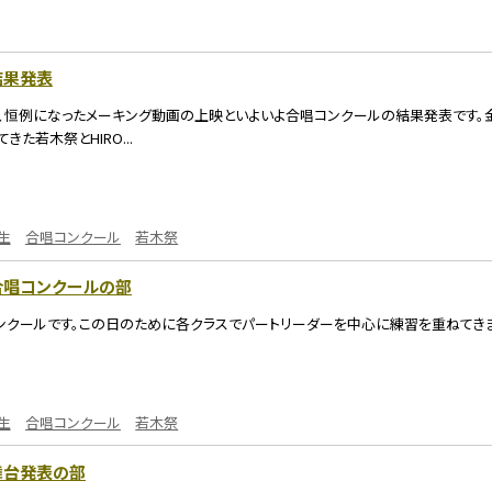
結果発表
み、恒例になったメーキング動画の上映といよいよ合唱コンクールの結果発表です。
た若木祭とHIRO...
生
合唱コンクール
若木祭
祭合唱コンクールの部
ンクールです。この日のために各クラスでパートリーダーを中心に練習を重ねてきま
生
合唱コンクール
若木祭
舞台発表の部