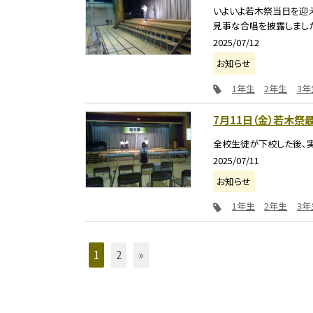
いよいよ若木祭当日を迎
見事な合唱を披露しまし
2025/07/12
お知らせ
1年生
2年生
3年
7月11日（金）若木祭
全校生徒が下校した後、実
2025/07/11
お知らせ
1年生
2年生
3年
1
2
»