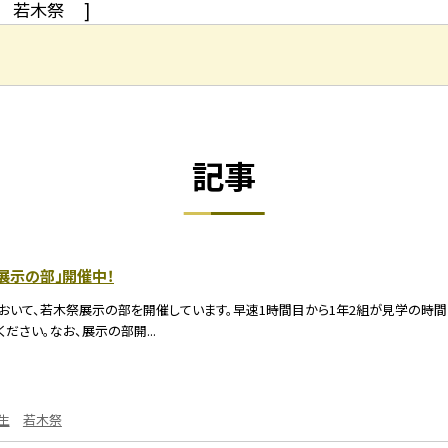
若木祭
]
記事
「展示の部」開催中！
おいて、若木祭展示の部を開催しています。早速1時間目から1年2組が見学の時間
ださい。なお、展示の部開...
生
若木祭