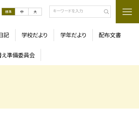
標準
中
大
日記
学校だより
学年だより
配布文書
替え準備委員会