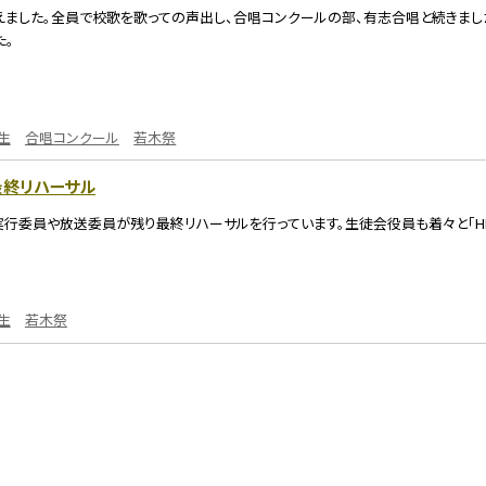
えました。全員で校歌を歌っての声出し、合唱コンクールの部、有志合唱と続きまし
た。
生
合唱コンクール
若木祭
最終リハーサル
行委員や放送委員が残り最終リハーサルを行っています。生徒会役員も着々と「HI
生
若木祭