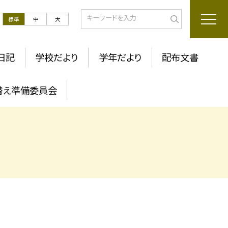
標準
中
大
日記
学校だより
学年だより
配布文書
替え準備委員会