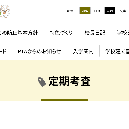
配色
通常
白地
黒地
文字
じめ防止基本方針
特色づくり
校長日記
学校
ード
PTAからのお知らせ
入学案内
学校建て
定期考査