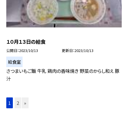
１０月１３日の給食
公開日
2023/10/13
更新日
2023/10/13
給食室
さつまいもご飯 牛乳 鶏肉の香味焼き 野菜のからし和え 豚
汁
1
2
»