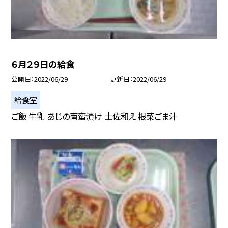
６月２９日の給食
公開日
2022/06/29
更新日
2022/06/29
給食室
ご飯 牛乳 あじの南蛮漬け 土佐和え 根菜ごま汁