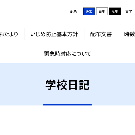
配色
通常
白地
黒地
文字
おたより
いじめ防止基本方針
配布文書
時数
緊急時対応について
学校日記