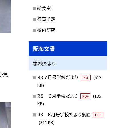
給食室
行事予定
校内研究
配布文書
学校だより
小魚
R8 ７月号学校だより
(513
PDF
KB)
R８ ６月学校だより
(185
PDF
KB)
R8 ６月号学校だより裏面
PDF
(244 KB)