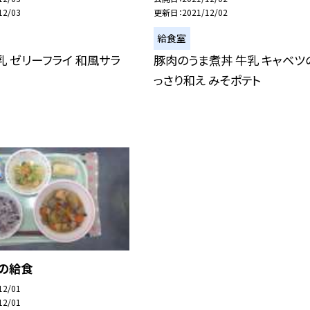
12/03
更新日
2021/12/02
給食室
乳 ゼリーフライ 和風サラ
豚肉のうま煮丼 牛乳 キャベツ
っさり和え みそポテト
日の給食
12/01
12/01