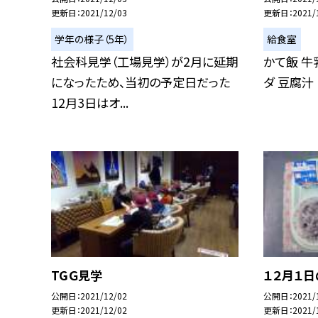
更新日
2021/12/03
更新日
2021/
学年の様子（5年）
給食室
社会科見学（工場見学）が2月に延期
かて飯 牛
になったため、当初の予定日だった
ダ 豆腐汁
12月3日はオ...
TGＧ見学
１２月１
公開日
2021/12/02
公開日
2021/
更新日
2021/12/02
更新日
2021/