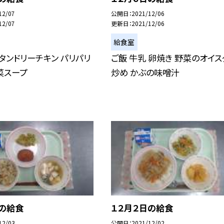
12/07
公開日
2021/12/06
12/07
更新日
2021/12/06
給食室
 タンドリーチキン パリパリ
ご飯 牛乳 卵焼き 野菜のオイス
菜スープ
炒め かぶの味噌汁
日の給食
１２月２日の給食
12/03
公開日
2021/12/02