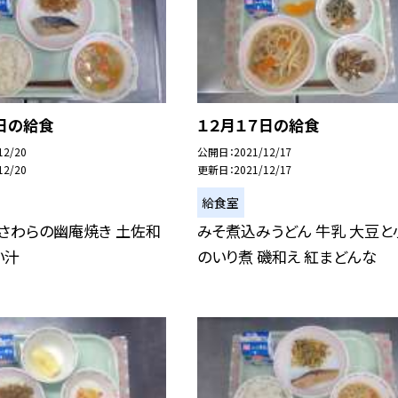
日の給食
１２月１７日の給食
12/20
公開日
2021/12/17
12/20
更新日
2021/12/17
給食室
 さわらの幽庵焼き 土佐和
みそ煮込みうどん 牛乳 大豆と
い汁
のいり煮 磯和え 紅まどんな