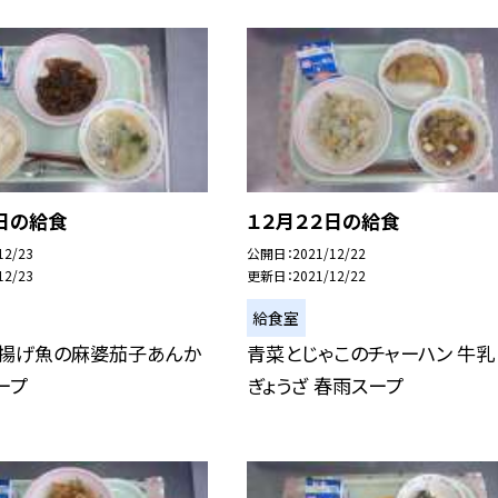
日の給食
１２月２２日の給食
12/23
公開日
2021/12/22
12/23
更新日
2021/12/22
給食室
 揚げ魚の麻婆茄子あんか
青菜とじゃこのチャーハン 牛乳
ープ
ぎょうざ 春雨スープ