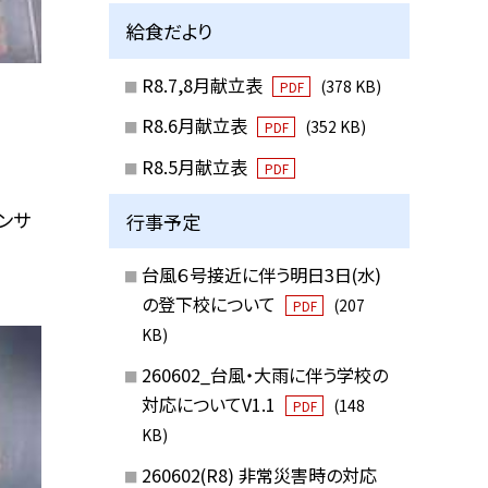
給食だより
R8.7,8月献立表
(378 KB)
PDF
R8.6月献立表
(352 KB)
PDF
R8.5月献立表
PDF
ンサ
行事予定
台風６号接近に伴う明日3日(水)
の登下校について
(207
PDF
KB)
260602_台風・大雨に伴う学校の
対応についてV1.1
(148
PDF
KB)
260602(R8) 非常災害時の対応