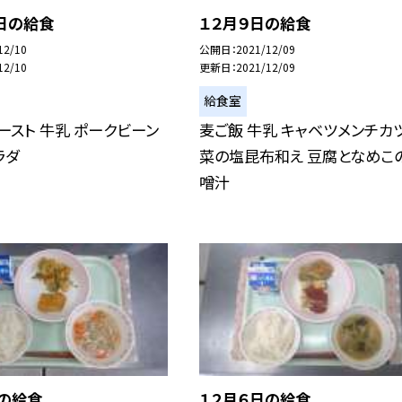
日の給食
１２月９日の給食
12/10
公開日
2021/12/09
12/10
更新日
2021/12/09
給食室
ースト 牛乳 ポークビーン
麦ご飯 牛乳 キャベツメンチカツ
ラダ
菜の塩昆布和え 豆腐となめこ
噌汁
日の給食
１２月６日の給食