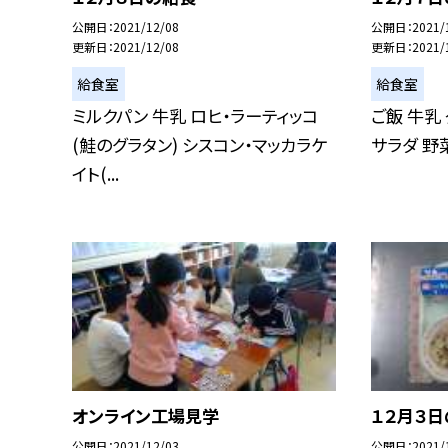
公開日
2021/12/08
公開日
2021/
更新日
2021/12/08
更新日
2021/
給食室
給食室
ミルクパン 牛乳 ロヒ・ラーティッコ
ご飯 牛乳
(鮭のグラタン) シスコン・マッカラケ
サラダ 野
イト(...
オンライン工場見学
１２月３
公開日
2021/12/03
公開日
2021/