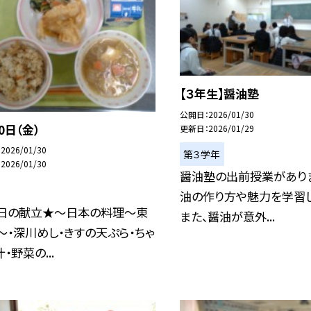
【３年生】醤油塾
公開日
2026/01/30
0日（金）
更新日
2026/01/29
2026/01/30
第３学年
2026/01/30
醤油塾の出前授業があり
油の作り方や魅力を学習し
日の献立★～日本の料理～東
また、醤油が意外...
～・深川めし・きすの天ぷら・ちゃ
・野菜の...