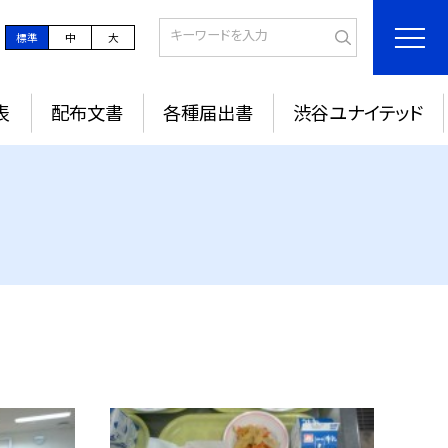
標準
中
大
表
配布文書
各種届出書
渋谷ユナイテッド