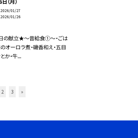
6日（月）
2026/01/27
2026/01/26
日の献立★～昔給食①～・ごは
鯨のオーロラ煮・磯香和え・五目
とか・牛...
2
3
»