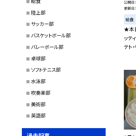
給食
公開日
更新日
陸上部
給食
サッカー部
★本
バスケットボール部
ッテ
テト
バレーボール部
卓球部
ソフトテニス部
水泳部
吹奏楽部
美術部
英語部
過去記事