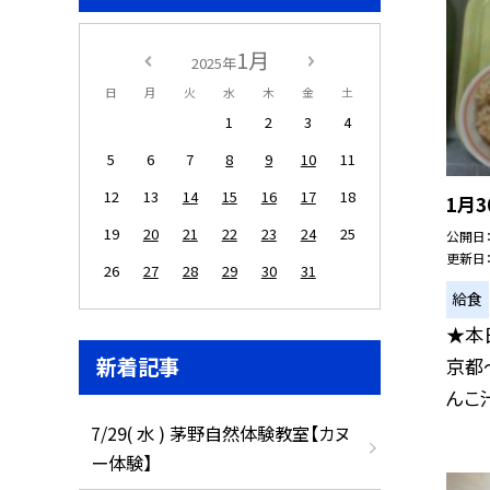
1月
2025年
日
月
火
水
木
金
土
1
2
3
4
5
6
7
8
9
10
11
12
13
14
15
16
17
18
1月3
19
20
21
22
23
24
25
公開日
更新日
26
27
28
29
30
31
給食
★本
新着記事
京都
んこ汁
7/29( 水 ) 茅野自然体験教室【カヌ
ー体験】