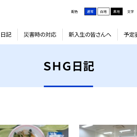
配色
通常
白地
黒地
文字
Ｇ日記
災害時の対応
新入生の皆さんへ
予定
ＳＨＧ日記