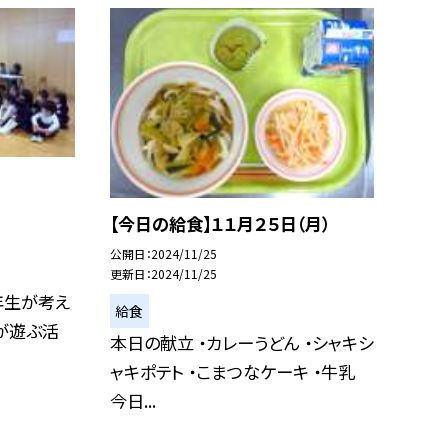
【今日の給食】１１月２５日（月）
公開日
2024/11/25
更新日
2024/11/25
年生が考え
給食
が遊ぶ活
本日の献立 ・カレーうどん ・シャキシ
ャキポテト ・こまつなケーキ ・牛乳
今日...