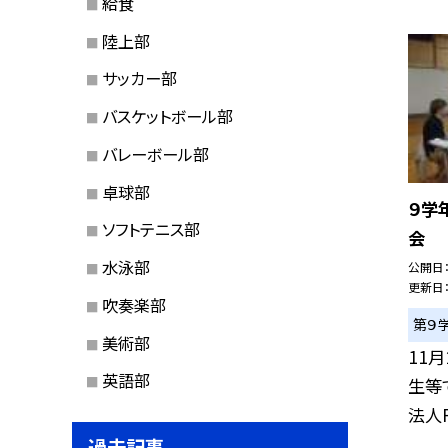
給食
陸上部
サッカー部
バスケットボール部
バレーボール部
卓球部
９学
ソフトテニス部
会
水泳部
公開日
更新日
吹奏楽部
第９
美術部
11
英語部
生等
法人F
過去記事