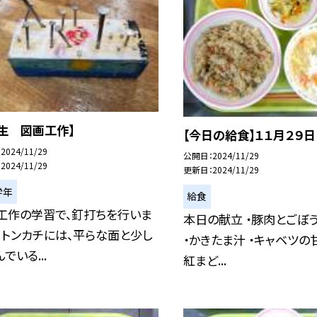
年生 図画工作】
【今日の給食】１１月２９日
2024/11/29
公開日
2024/11/29
2024/11/29
更新日
2024/11/29
学年
給食
工作の学習で、釘打ちを行いま
本日の献立 ・豚肉とごぼ
。 トンカチには、平らな面と少し
・かきたま汁 ・キャベツの
でいる...
紅まど...