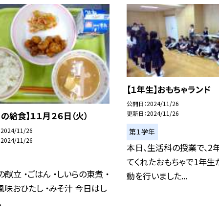
【１年生】おもちゃランド
公開日
2024/11/26
更新日
2024/11/26
日の給食】１１月２６日（火）
2024/11/26
第１学年
2024/11/26
本日、生活科の授業で、2
てくれたおもちゃで1年生
献立 ・ごはん ・しいらの東煮 ・
動を行いました...
風味おひたし ・みそ汁 今日はし
.