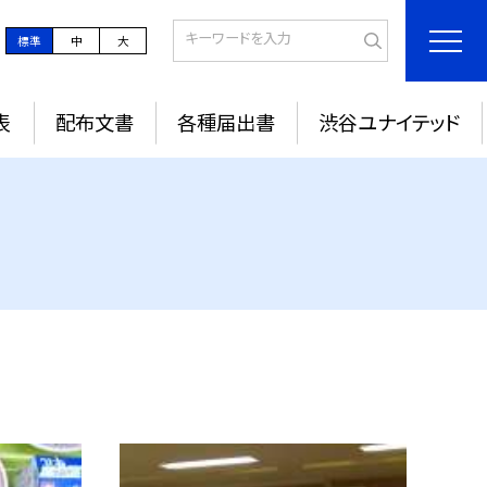
標準
中
大
表
配布文書
各種届出書
渋谷ユナイテッド