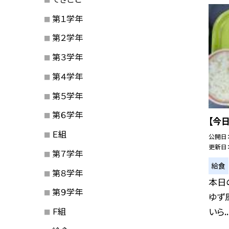
第１学年
第２学年
第３学年
第４学年
第５学年
第６学年
【今
Ｅ組
公開日
更新日
第７学年
給食
第８学年
本日の
第９学年
ゆず
Ｆ組
いら..