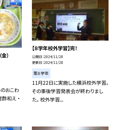
【８学年校外学習】完！
（金）
公開日
2024/11/28
更新日
2024/11/28
第８学年
11月22日に実施した横浜校外学習。
うのおこわ
その事後学習発表会が終わりまし
甘酢和え ・
た。 校外学習...