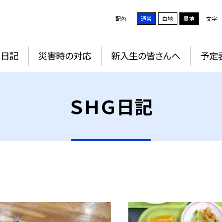
配色
通常
白地
黒地
文字
Ｇ日記
災害時の対応
新入生の皆さんへ
予定
ＳＨＧ日記