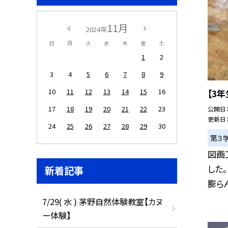
11月
2024年
日
月
火
水
木
金
土
1
2
3
4
5
6
7
8
9
10
11
12
13
14
15
16
【3
17
18
19
20
21
22
23
公開日
更新日
24
25
26
27
28
29
30
第３
図画
した
新着記事
膨らん
7/29( 水 ) 茅野自然体験教室【カヌ
ー体験】