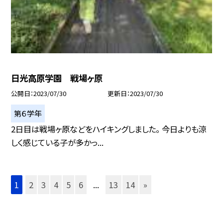
日光高原学園 戦場ヶ原
公開日
2023/07/30
更新日
2023/07/30
第６学年
2日目は戦場ヶ原などをハイキングしました。 今日よりも涼
しく感じている子が多かっ...
1
2
3
4
5
6
...
13
14
»