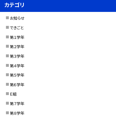
カテゴリ
お知らせ
できごと
第１学年
第２学年
第３学年
第４学年
第５学年
第６学年
Ｅ組
第７学年
第８学年