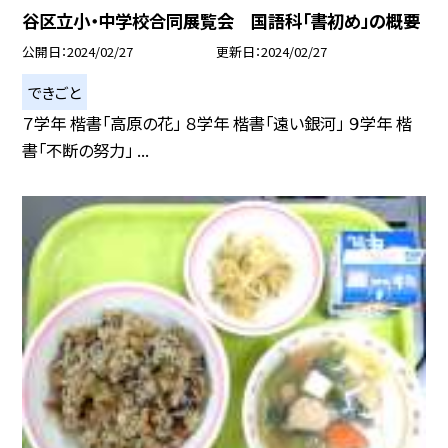
谷区立小・中学校合同展覧会 国語科「書初め」の概要
公開日
2024/02/27
更新日
2024/02/27
できごと
７学年 楷書「高原の花」 ８学年 楷書「遠い銀河」 ９学年 楷
書「不断の努力」 ...