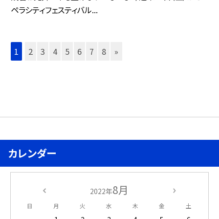
ペラシティフェスティバル...
1
2
3
4
5
6
7
8
»
カレンダー
8月
2022年
日
月
火
水
木
金
土