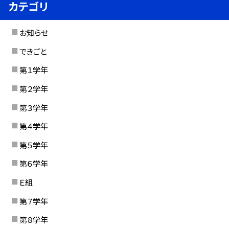
カテゴリ
お知らせ
できごと
第１学年
第２学年
第３学年
第４学年
第５学年
第６学年
Ｅ組
第７学年
第８学年