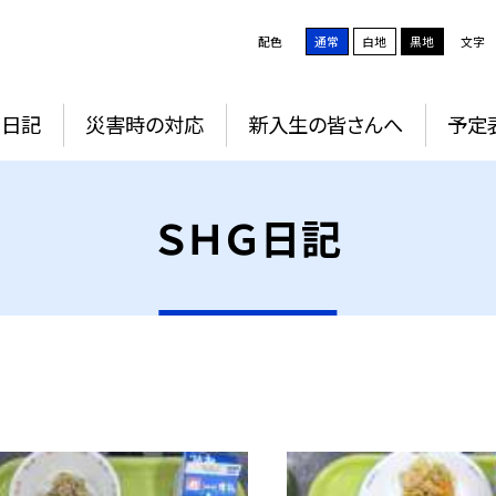
配色
通常
白地
黒地
文字
Ｇ日記
災害時の対応
新入生の皆さんへ
予定
ＳＨＧ日記