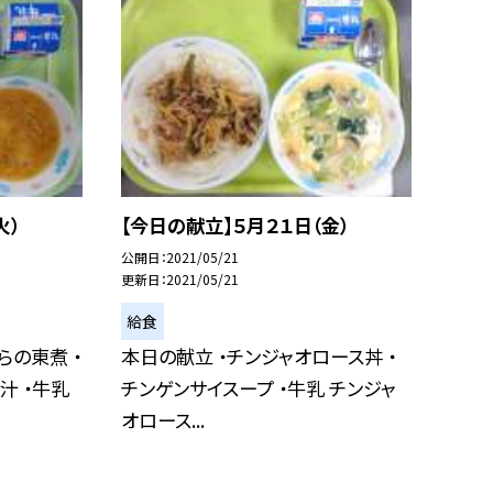
火）
【今日の献立】５月２１日（金）
公開日
2021/05/21
更新日
2021/05/21
給食
らの東煮 ・
本日の献立 ・チンジャオロース丼 ・
汁 ・牛乳
チンゲンサイスープ ・牛乳 チンジャ
オロース...