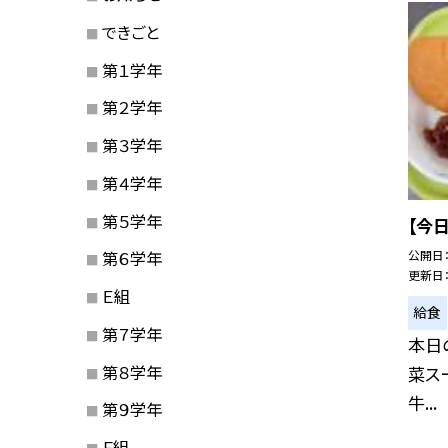
できごと
第１学年
第２学年
第３学年
第４学年
第５学年
【今
公開日
第６学年
更新日
Ｅ組
給食
第７学年
本日の
第８学年
菜ス
牛...
第９学年
Ｆ組