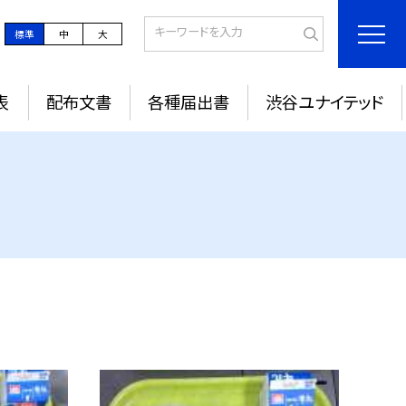
標準
中
大
表
配布文書
各種届出書
渋谷ユナイテッド