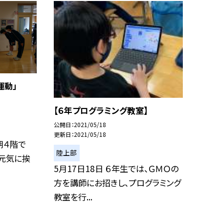
運動」
【６年プログラミング教室】
公開日
2021/05/18
更新日
2021/05/18
朝４階で
陸上部
。元気に挨
5月17日18日 ６年生では、ＧＭＯの
方を講師にお招きし、プログラミング
教室を行...