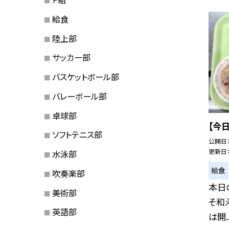
給食
陸上部
サッカー部
バスケットボール部
バレーボール部
卓球部
【今
ソフトテニス部
公開日
更新日
水泳部
給食
吹奏楽部
本日
美術部
そ和
英語部
は開..