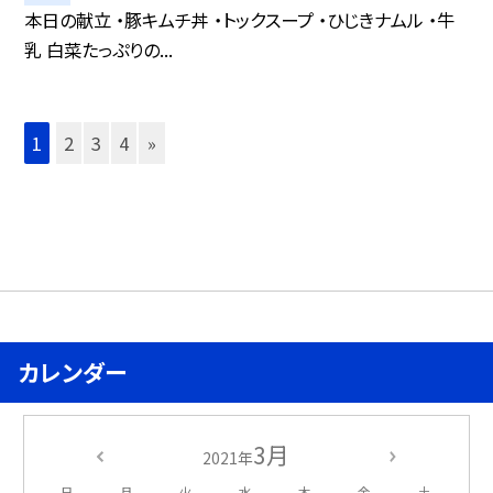
本日の献立 ・豚キムチ丼 ・トックスープ ・ひじきナムル ・牛
乳 白菜たっぷりの...
1
2
3
4
»
カレンダー
3月
2021年
日
月
火
水
木
金
土