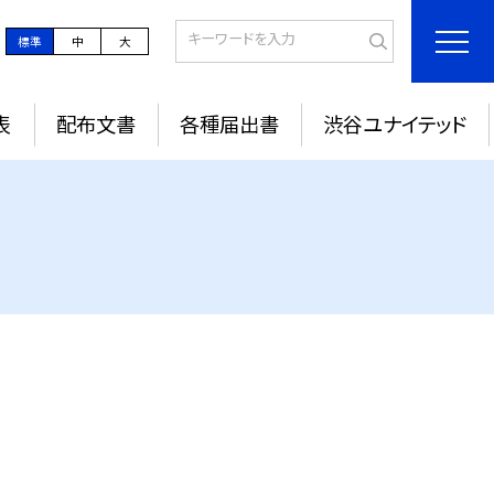
標準
中
大
表
配布文書
各種届出書
渋谷ユナイテッド