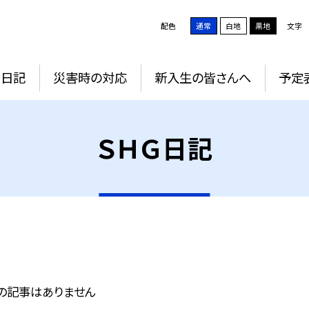
配色
通常
白地
黒地
文字
Ｇ日記
災害時の対応
新入生の皆さんへ
予定
ＳＨＧ日記
の記事はありません