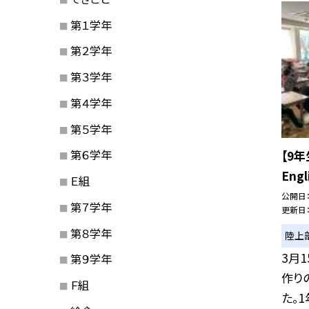
第１学年
第２学年
第３学年
第４学年
第５学年
第６学年
【9
Engl
Ｅ組
公開日
第７学年
更新日
第８学年
陸上
3月
第９学年
作り
Ｆ組
た。1年