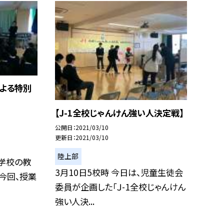
よる特別
【J-1全校じゃんけん強い人決定戦】
公開日
2021/03/10
更新日
2021/03/10
陸上部
学校の教
3月10日5校時 今日は、児童生徒会
今回、授業
委員が企画した「Ｊ-1全校じゃんけん
強い人決...