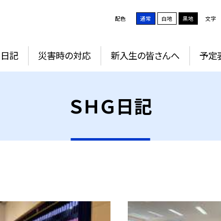
配色
通常
白地
黒地
文字
Ｇ日記
災害時の対応
新入生の皆さんへ
予定
ＳＨＧ日記