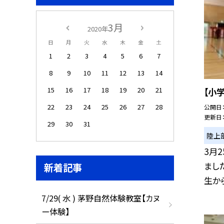
3月
2020年
日
月
火
水
木
金
土
1
2
3
4
5
6
7
8
9
10
11
12
13
14
15
16
17
18
19
20
21
【小
22
23
24
25
26
27
28
公開日
更新日
29
30
31
陸上
3月
まし
新着記事
生から
7/29( 水 ) 茅野自然体験教室【カヌ
ー体験】