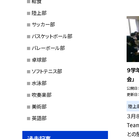
給食
陸上部
サッカー部
バスケットボール部
バレーボール部
卓球部
９学
ソフトテニス部
会」
水泳部
公開日
吹奏楽部
更新日
美術部
陸上
３月
英語部
Te
との懇
過去記事