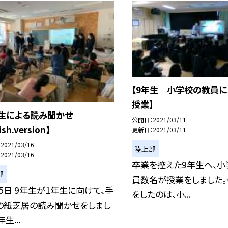
【9年生 小学校の教員に
授業】
年生による読み聞かせ
公開日
2021/03/11
ish.version】
更新日
2021/03/11
2021/03/16
陸上部
2021/03/16
卒業を控えた9年生へ、小
部
員数名が授業をしました。
15日 9年生が1年生に向けて、手
をしたのは、小...
の紙芝居の読み聞かせをしまし
生...