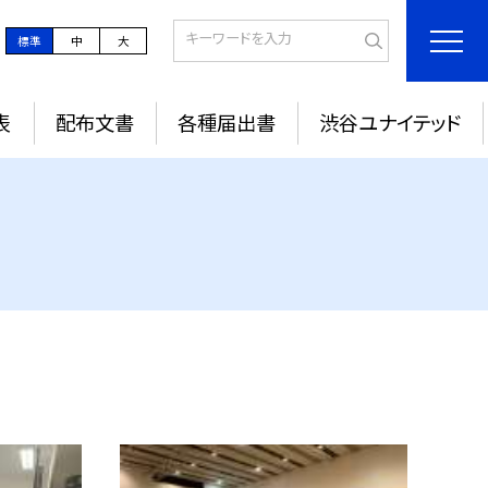
標準
中
大
表
配布文書
各種届出書
渋谷ユナイテッド