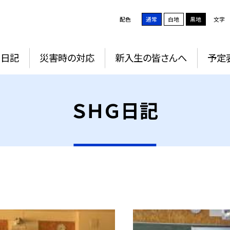
配色
通常
白地
黒地
文字
Ｇ日記
災害時の対応
新入生の皆さんへ
予定
ＳＨＧ日記