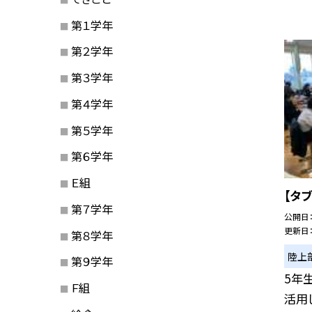
第１学年
第２学年
第３学年
第４学年
第５学年
第６学年
Ｅ組
【タ
第７学年
公開日
更新日
第８学年
陸上
第９学年
5年
Ｆ組
活用