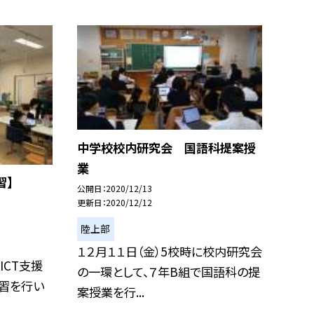
中学校校内研究会 国語科提案授
業
習】
公開日
2020/12/13
更新日
2020/12/12
陸上部
１２月１１日（金）5校時に校内研究会
ICT支援
の一環として、７年B組で国語科の提
習を行い
案授業を行...