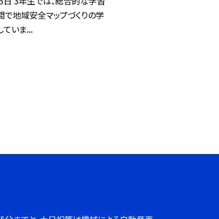
月3日 3年生では、総合的な学習
間で地域安全マップづくりの学
ていま...