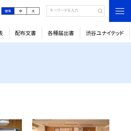
標準
中
大
表
配布文書
各種届出書
渋谷ユナイテッド