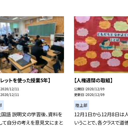
ブレットを使った授業5年】
【人権週間の取組】
2020/12/11
公開日
2020/12/09
2020/12/11
更新日
2020/12/09
部
陸上部
生国語 説明文の学習後、資料を
12月1日から12月8日は
して自分の考えを意見文にまと
いうことで、各クラスで道