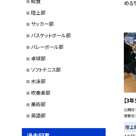
給食
める学
陸上部
サッカー部
バスケットボール部
バレーボール部
卓球部
ソフトテニス部
水泳部
吹奏楽部
【3
美術部
公開日
英語部
更新日
陸上
過去記事