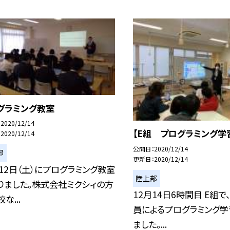
グラミング教室
2020/12/14
【E組 プログラミング学
2020/12/14
公開日
2020/12/14
部
更新日
2020/12/14
月12日（土）にプログラミング教室
陸上部
りました。株式会社ミクシィの方
12月14日6時間目 E組で、
な...
員によるプログラミング学
ました。...