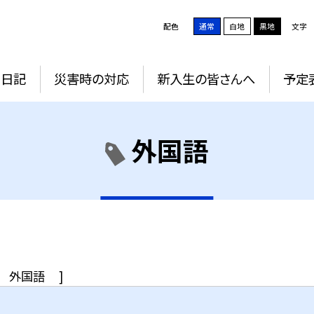
配色
通常
白地
黒地
文字
Ｇ日記
災害時の対応
新入生の皆さんへ
予定
外国語
外国語
]