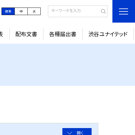
標準
中
大
表
配布文書
各種届出書
渋谷ユナイテッド
開く