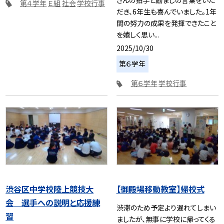
第４学年
Ｅ組
社会
学校行事
だき、6年生も喜んでいました。1年
間の努力の成果を発揮できたこと
を嬉しく思い...
2025/10/30
第６学年
第６学年
学校行事
渋谷区中学校陸上競技大
【御殿場移動教室】帰校式
会 選手への説明と応援練
渋滞のため予定より遅れてしまい
習
ましたが、無事に学校に帰ってくる