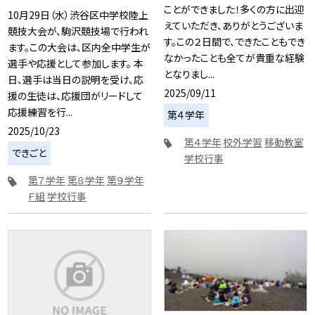
ことができました！多くの方に出迎
10月29日（水）渋谷区中学校陸上
えていただき、ありがとうございま
競技大会が、駒沢競技場で行われ
す。この２日間で、できたこともでき
ます。この大会は、区内全中学生が
なかったことも全てが貴重な経験
選手や応援として参加します。 本
となりまし...
日、選手は当日の説明を受け、応
2025/09/11
援の生徒は、応援団がリードして
応援練習を行...
第４学年
2025/10/23
第４学年
校外学習
移動教室
できごと
学校行事
第７学年
第８学年
第９学年
Ｆ組
学校行事