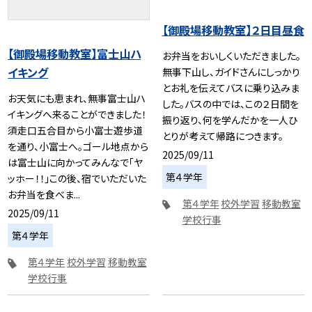
【御殿場移動教室】２日目昼食
【御殿場移動教室】富士山ハ
お弁当をおいしくいただきました。
イキング
無事下山し、ガイドさんにしっかり
とお礼を伝えてバスに乗り込みま
お天気にも恵まれ、無事富士山ハ
した。バスの中では、この２日間を
イキングへ来ることができました！
振り返り、何を学んだかを一人ひ
須走口五合目から小富士遊歩道
とりが考えて帰路につきます。
を通り、小富士へ。ゴール地点から
2025/09/11
は富士山に向かってみんなで「ヤ
第４学年
ッホー！！」この後、宿でいただいた
お弁当を食べま...
第４学年
校外学習
移動教室
2025/09/11
学校行事
第４学年
第４学年
校外学習
移動教室
学校行事