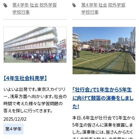
第４学年
社会
校外学習
第４学年
社会
校外学習
学校行事
学校行事
【４年生社会科見学】
「壮行会」で1年生から5年生
いよいよ出発です。東京スカイツリ
ー、浅草方面へ向かいます。社会の
に向けて鼓笛の演奏をしまし
時間で考えた様々な学習問題の
た！
答えを探しに行ってきます。
本日、6年生が壮行会で1年生から
2025/12/02
5年生の皆さんに演奏を披露しま
第４学年
した。演奏後には、皆さんからたく
さんの拍手と励ましの言葉をいた