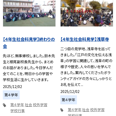
【４年生社会科見学】終わりの
【４年生社会科見学】浅草寺
会
二つ目の見学地、浅草寺を巡って
きました。「江戸の文化を伝える浅
先ほど、無事帰校しました。鈴木先
草」の学習に関連して、浅草の町の
生と根尾副校長先生から、まとめ
様子や歴史、人々の思いを学んで
のお話がありました。今日学んだ
きました。案内してくださったボラ
全てのことを、明日からの学習や
ンティアガイドの方々にしっかりと
学校生活に生かしていきます。
お礼を伝えて...
2025/12/02
2025/12/02
第４学年
第４学年
第４学年
社会
校外学習
第４学年
社会
校外学習
学校行事
学校行事